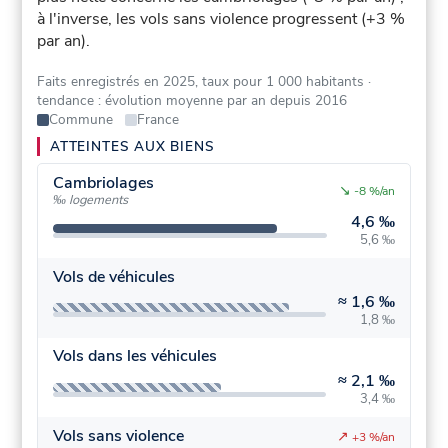
à l'inverse, les vols sans violence progressent (+3 %
par an).
Faits enregistrés en 2025, taux pour 1 000 habitants
·
tendance : évolution moyenne par an depuis 2016
Commune
France
ATTEINTES AUX BIENS
Cambriolages
↘
-8 %/an
‰ logements
4,6 ‰
5,6 ‰
Vols de véhicules
≈
1,6 ‰
1,8 ‰
Vols dans les véhicules
≈
2,1 ‰
3,4 ‰
Vols sans violence
↗
+3 %/an