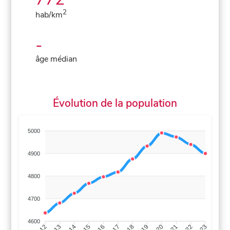
2
hab/km
-
âge médian
Évolution de la population
5000
4900
4800
4700
4600