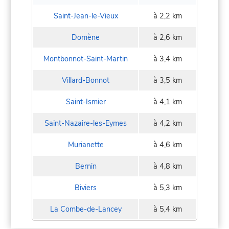
Saint-Jean-le-Vieux
à 2,2 km
Domène
à 2,6 km
Montbonnot-Saint-Martin
à 3,4 km
Villard-Bonnot
à 3,5 km
Saint-Ismier
à 4,1 km
Saint-Nazaire-les-Eymes
à 4,2 km
Murianette
à 4,6 km
Bernin
à 4,8 km
Biviers
à 5,3 km
La Combe-de-Lancey
à 5,4 km