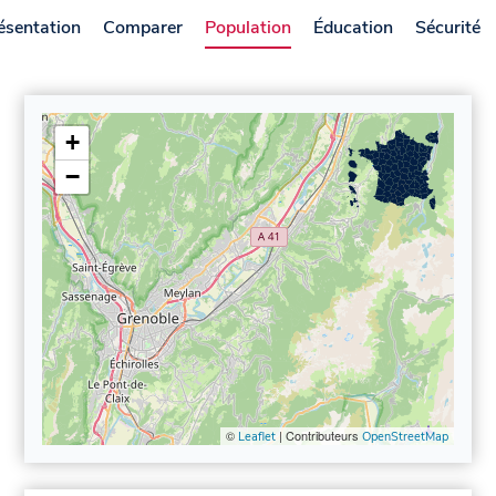
ésentation
Comparer
Population
Éducation
Sécurité
+
−
©
| Contributeurs
Leaflet
OpenStreetMap