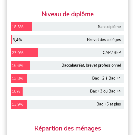
Niveau de diplôme
Sans diplôme
18,3%
Brevet des collèges
3,4%
CAP / BEP
23,9%
Baccalauréat, brevet professionnel
16,6%
Bac +2 à Bac +4
13,8%
Bac +3 ou Bac +4
10%
Bac +5 et plus
13,9%
Répartion des ménages