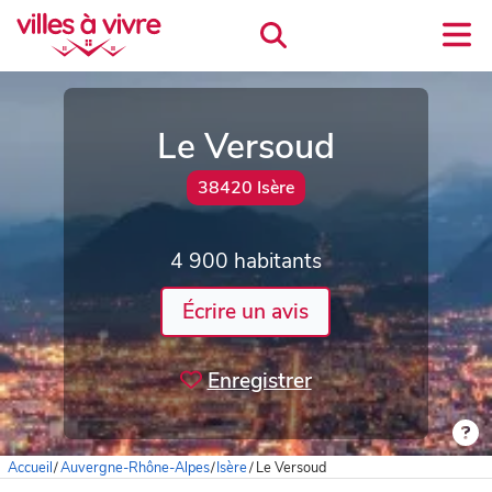
Le Versoud
38420 Isère
4 900 habitants
Écrire un avis
Enregistrer
Accueil
/
Auvergne-Rhône-Alpes
/
Isère
/
Le Versoud