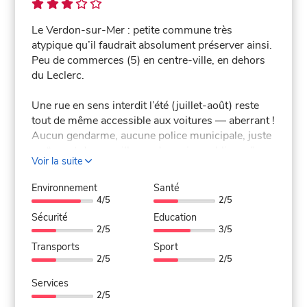
Le Verdon-sur-Mer : petite commune très
atypique qu’il faudrait absolument préserver ainsi.
Peu de commerces (5) en centre-ville, en dehors
du Leclerc.
Une rue en sens interdit l’été (juillet-août) reste
tout de même accessible aux voitures — aberrant !
Aucun gendarme, aucune police municipale, juste
un “agent de surveillance des voies publiques”…
Voir la suite
qui n’a même pas le droit de verbaliser.
Environnement
Santé
Côté animations, la mairie ne propose rien, à part
4/5
2/5
le défilé et le feu d’artifice du 14 juillet, ainsi que
Sécurité
Education
celui du 15 août.
2/5
3/5
Transports
Sport
La commune est bien entretenue à l’arrivée, mais
2/5
2/5
une fois en balade, on croise des crottes de chien
Services
partout… et aucun sac à disposition ! Cela donne
2/5
une impression d’abandon, alors même que les