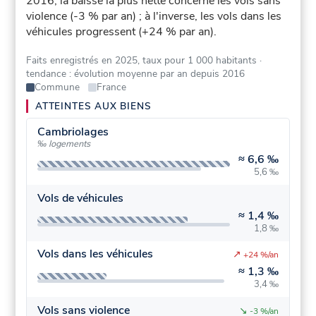
2016, la baisse la plus nette concerne les vols sans
violence (-3 % par an) ; à l'inverse, les vols dans les
véhicules progressent (+24 % par an).
Faits enregistrés en 2025, taux pour 1 000 habitants
·
tendance : évolution moyenne par an depuis 2016
Commune
France
ATTEINTES AUX BIENS
Cambriolages
‰ logements
≈
6,6 ‰
5,6 ‰
Vols de véhicules
≈
1,4 ‰
1,8 ‰
Vols dans les véhicules
↗
+24 %/an
≈
1,3 ‰
3,4 ‰
Vols sans violence
↘
-3 %/an