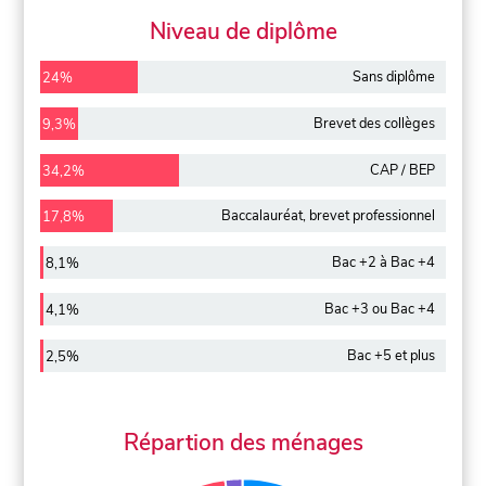
Niveau de diplôme
Sans diplôme
24%
Brevet des collèges
9,3%
CAP / BEP
34,2%
Baccalauréat, brevet professionnel
17,8%
Bac +2 à Bac +4
8,1%
Bac +3 ou Bac +4
4,1%
Bac +5 et plus
2,5%
Répartion des ménages