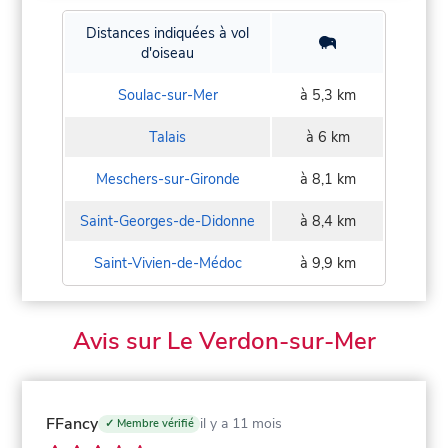
Distances indiquées à vol
d'oiseau
Soulac-sur-Mer
à 5,3 km
Talais
à 6 km
Meschers-sur-Gironde
à 8,1 km
Saint-Georges-de-Didonne
à 8,4 km
Saint-Vivien-de-Médoc
à 9,9 km
Avis sur Le Verdon-sur-Mer
FFancy
il y a 11 mois
✓ Membre vérifié