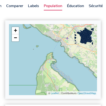
n
Comparer
Labels
Population
Éducation
Sécurité
+
−
©
| Contributeurs
Leaflet
OpenStreetMap