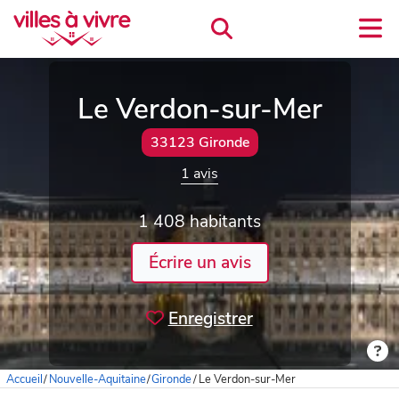
Le Verdon-sur-Mer
33123 Gironde
1 avis
1 408 habitants
Écrire un avis
Enregistrer
Accueil
/
Nouvelle-Aquitaine
/
Gironde
/
Le Verdon-sur-Mer