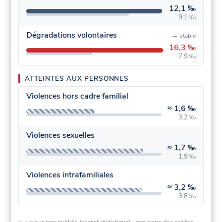
12,1 ‰
9,1 ‰
Dégradations volontaires
→
stable
16,3 ‰
7,9 ‰
ATTEINTES AUX PERSONNES
Violences hors cadre familial
≈
1,6 ‰
3,2 ‰
Violences sexuelles
≈
1,7 ‰
1,9 ‰
Violences intrafamiliales
≈
3,2 ‰
3,8 ‰