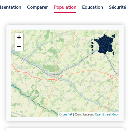
ésentation
Comparer
Population
Éducation
Sécurité
+
−
©
| Contributeurs
Leaflet
OpenStreetMap