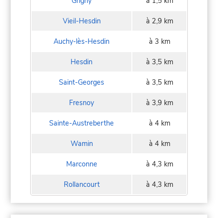
Grigny
à 1,5 km
Vieil-Hesdin
à 2,9 km
Auchy-lès-Hesdin
à 3 km
Hesdin
à 3,5 km
Saint-Georges
à 3,5 km
Fresnoy
à 3,9 km
Sainte-Austreberthe
à 4 km
Wamin
à 4 km
Marconne
à 4,3 km
Rollancourt
à 4,3 km