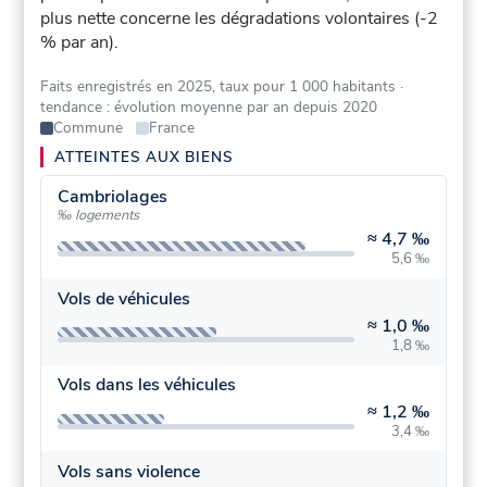
plus nette concerne les dégradations volontaires (-2
% par an).
Faits enregistrés en 2025, taux pour 1 000 habitants
·
tendance : évolution moyenne par an depuis 2020
Commune
France
ATTEINTES AUX BIENS
Cambriolages
‰ logements
≈
4,7 ‰
5,6 ‰
Vols de véhicules
≈
1,0 ‰
1,8 ‰
Vols dans les véhicules
≈
1,2 ‰
3,4 ‰
Vols sans violence