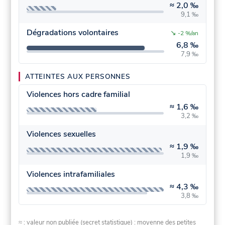
≈
2,0 ‰
9,1 ‰
Dégradations volontaires
↘
-2 %/an
6,8 ‰
7,9 ‰
ATTEINTES AUX PERSONNES
Violences hors cadre familial
≈
1,6 ‰
3,2 ‰
Violences sexuelles
≈
1,9 ‰
1,9 ‰
Violences intrafamiliales
≈
4,3 ‰
3,8 ‰
≈ : valeur non publiée (secret statistique) : moyenne des petites