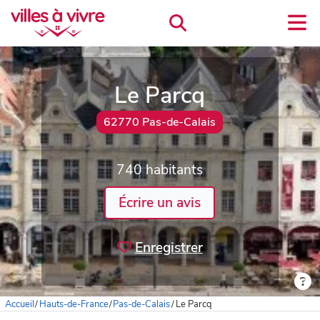
Le Parcq
62770 Pas-de-Calais
740 habitants
Écrire un avis
Enregistrer
Accueil
/
Hauts-de-France
/
Pas-de-Calais
/
Le Parcq