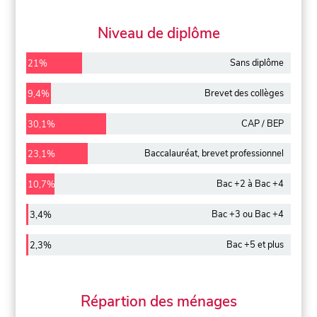
Niveau de diplôme
Sans diplôme
21%
Brevet des collèges
9,4%
CAP / BEP
30,1%
Baccalauréat, brevet professionnel
23,1%
Bac +2 à Bac +4
10,7%
Bac +3 ou Bac +4
3,4%
Bac +5 et plus
2,3%
Répartion des ménages