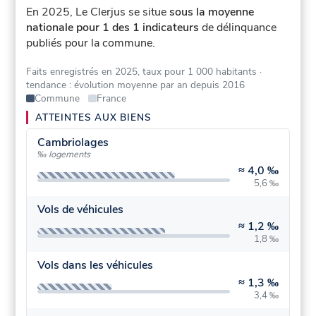
En 2025, Le Clerjus se situe
sous la moyenne
nationale pour 1 des 1 indicateurs
de délinquance
publiés pour la commune.
Faits enregistrés en 2025, taux pour 1 000 habitants
·
tendance : évolution moyenne par an depuis 2016
Commune
France
ATTEINTES AUX BIENS
Cambriolages
‰ logements
≈
4,0 ‰
5,6 ‰
Vols de véhicules
≈
1,2 ‰
1,8 ‰
Vols dans les véhicules
≈
1,3 ‰
3,4 ‰