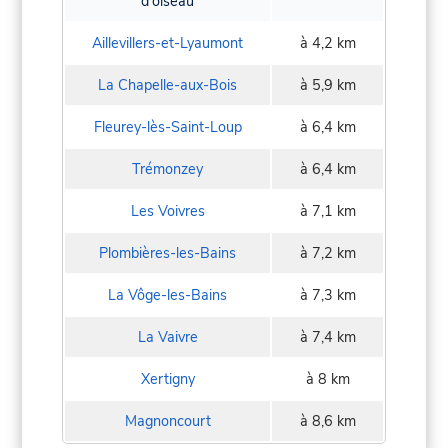
d'oiseau
Aillevillers-et-Lyaumont
à 4,2 km
La Chapelle-aux-Bois
à 5,9 km
Fleurey-lès-Saint-Loup
à 6,4 km
Trémonzey
à 6,4 km
Les Voivres
à 7,1 km
Plombières-les-Bains
à 7,2 km
La Vôge-les-Bains
à 7,3 km
La Vaivre
à 7,4 km
Xertigny
à 8 km
Magnoncourt
à 8,6 km