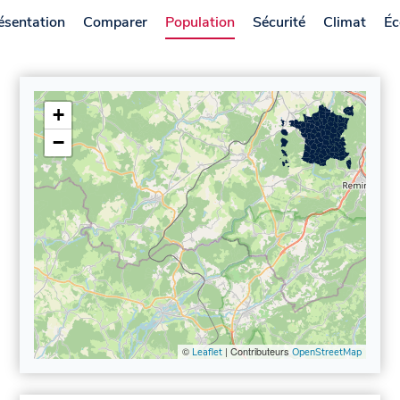
ésentation
Comparer
Population
Sécurité
Climat
Éc
+
−
©
| Contributeurs
Leaflet
OpenStreetMap