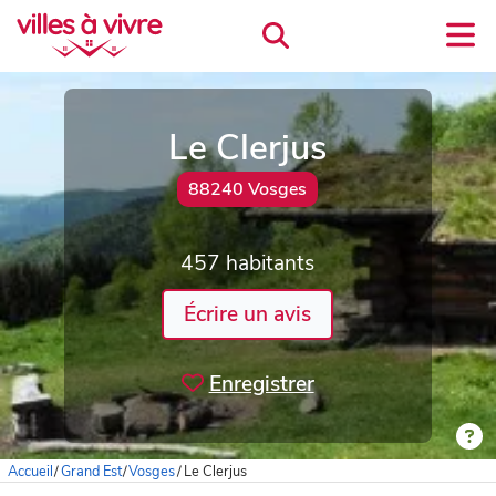
Le Clerjus
88240 Vosges
457 habitants
Écrire un avis
Enregistrer
Accueil
/
Grand Est
/
Vosges
/
Le Clerjus