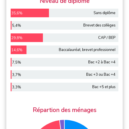
Niveau de diplôme
Sans diplôme
35,6%
Brevet des collèges
5,4%
CAP / BEP
29,8%
Baccalauréat, brevet professionnel
14,6%
Bac +2 à Bac +4
7,5%
Bac +3 ou Bac +4
3,7%
Bac +5 et plus
3,3%
Répartion des ménages