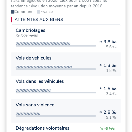
Faits enregistrés en 2025, taux pour 1 000 habitants
·
tendance : évolution moyenne par an depuis 2016
Commune
France
ATTEINTES AUX BIENS
Cambriolages
‰ logements
≈
3,8 ‰
5,6 ‰
Vols de véhicules
≈
1,3 ‰
1,8 ‰
Vols dans les véhicules
≈
1,5 ‰
3,4 ‰
Vols sans violence
≈
2,8 ‰
9,1 ‰
Dégradations volontaires
↘
-8 %/an