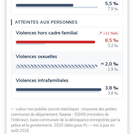
5,5 ‰
7,9 ‰
ATTEINTES AUX PERSONNES
Violences hors cadre familial
↗
+11 %/an
8,5 ‰
3,2 ‰
Violences sexuelles
≈
2,0 ‰
1,9 ‰
Violences intrafamiliales
3,8 ‰
3,8 ‰
≈ : valeur non publiée (secret statistique) : moyenne des petites
communes du département.
Source
- SSMSI (ministère de
l'Intérieur), base communale de la délinquance enregistrée par la
police et la gendarmerie, 2025 (data.gouv.fr)
— mis à jour en
août 2026
.