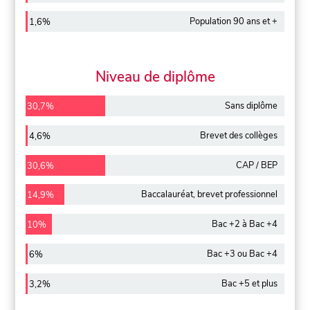
Population 90 ans et +
1,6%
Niveau de diplôme
Sans diplôme
30,7%
Brevet des collèges
4,6%
CAP / BEP
30,6%
Baccalauréat, brevet professionnel
14,9%
Bac +2 à Bac +4
10%
Bac +3 ou Bac +4
6%
Bac +5 et plus
3,2%