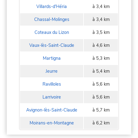
Villards-d'Héria
à 3,4 km
Chassal-Molinges
à 3,4 km
Coteaux du Lizon
à 3,5 km
Vaux-lès-Saint-Claude
à 4,6 km
Martigna
à 5,3 km
Jeurre
à 5,4 km
Ravilloles
à 5,6 km
Larrivoire
à 5,6 km
Avignon-lès-Saint-Claude
à 5,7 km
Moirans-en-Montagne
à 6,2 km