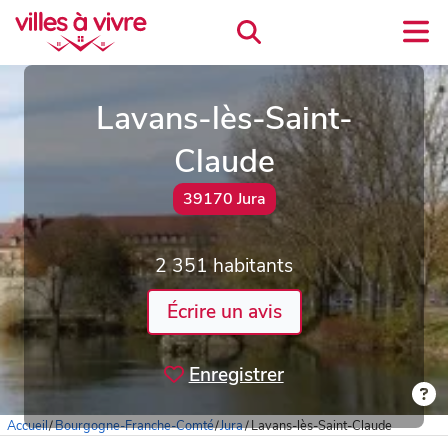
Lavans-lès-Saint-
Claude
39170 Jura
2 351 habitants
Écrire un avis
Enregistrer
Accueil
/
Bourgogne-Franche-Comté
/
Jura
/
Lavans-lès-Saint-Claude