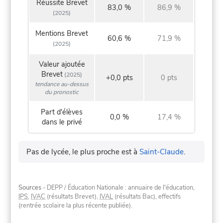
Réussite Brevet
83,0 %
86,9 %
(2025)
Mentions Brevet
60,6 %
71,9 %
(2025)
Valeur ajoutée
Brevet
(2025)
+0,0 pts
0 pts
tendance au-dessus
du pronostic
Part d'élèves
0,0 %
17,4 %
dans le privé
Pas de lycée, le plus proche est à
Saint-Claude
.
Sources
- DEPP / Éducation Nationale : annuaire de l'éducation,
IPS
,
IVAC
(résultats Brevet),
IVAL
(résultats Bac), effectifs
(rentrée scolaire la plus récente publiée).