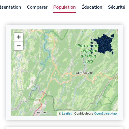
ésentation
Comparer
Population
Éducation
Sécurité
+
−
©
| Contributeurs
Leaflet
OpenStreetMap