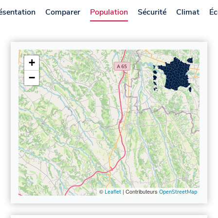
ésentation
Comparer
Population
Sécurité
Climat
Éc
+
−
©
| Contributeurs
Leaflet
OpenStreetMap