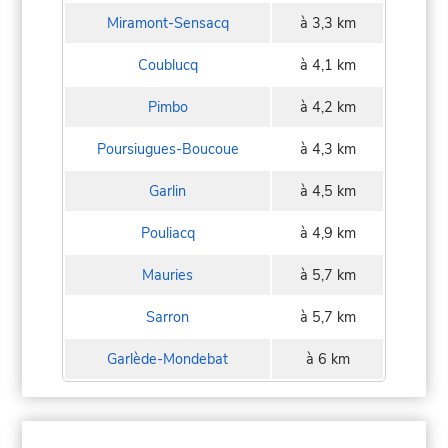
Miramont-Sensacq
à 3,3 km
Coublucq
à 4,1 km
Pimbo
à 4,2 km
Poursiugues-Boucoue
à 4,3 km
Garlin
à 4,5 km
Pouliacq
à 4,9 km
Mauries
à 5,7 km
Sarron
à 5,7 km
Garlède-Mondebat
à 6 km