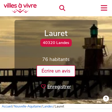
Lauret
40320 Landes
76 habitants
Écrire un avis
Enregistrer
Accueil
/
Nouvelle-Aquitaine
/
Landes
/
Lauret