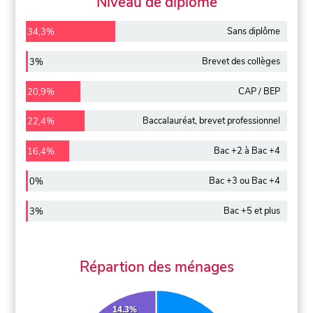
Niveau de diplôme
Sans diplôme
34,3%
Brevet des collèges
3%
CAP / BEP
20,9%
Baccalauréat, brevet professionnel
22,4%
Bac +2 à Bac +4
16,4%
Bac +3 ou Bac +4
0%
Bac +5 et plus
3%
Répartion des ménages
14.3%