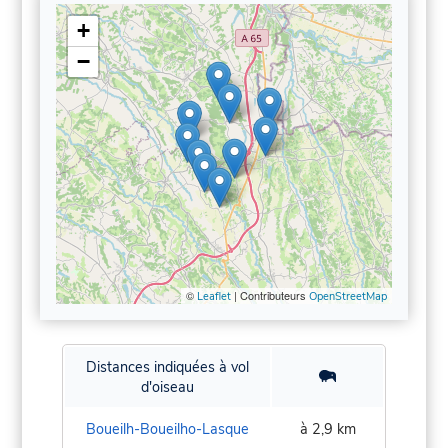
+
−
©
| Contributeurs
Leaflet
OpenStreetMap
Distances indiquées à vol
d'oiseau
Boueilh-Boueilho-Lasque
à 2,9 km