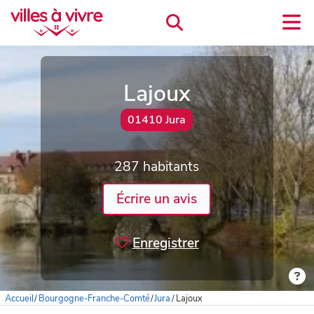
Lajoux
01410 Jura
287 habitants
Écrire un avis
Enregistrer
Accueil
/
Bourgogne-Franche-Comté
/
Jura
/
Lajoux