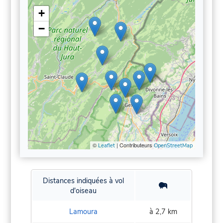
+
−
©
| Contributeurs
Leaflet
OpenStreetMap
Distances indiquées à vol
d'oiseau
Lamoura
à 2,7 km