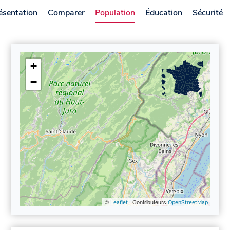
ésentation
Comparer
Population
Éducation
Sécurité
+
−
©
| Contributeurs
Leaflet
OpenStreetMap