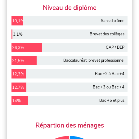
Niveau de diplôme
Sans diplôme
10,1%
Brevet des collèges
3,1%
CAP / BEP
26,3%
Baccalauréat, brevet professionnel
21,5%
Bac +2 à Bac +4
12,3%
Bac +3 ou Bac +4
12,7%
Bac +5 et plus
14%
Répartion des ménages