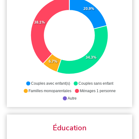
20.9%
38.1%
34.3%
6.7%
Couples avec enfant(s)
Couples sans enfant
Familles monoparentales
Ménages 1 personne
Autre
Éducation