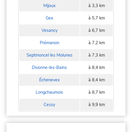
Mijoux
à 3,3 km
Gex
à 5,7 km
Vesancy
à 6,7 km
Prémanon
à 7,2 km
Septmoncel les Molunes
à 7,3 km
Divonne-les-Bains
à 8,4 km
Échenevex
à 8,4 km
Longchaumois
à 8,7 km
Cessy
à 9,9 km