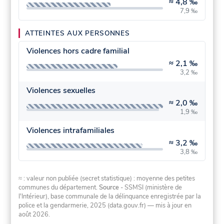
≈
4,8 ‰
7,9 ‰
ATTEINTES AUX PERSONNES
Violences hors cadre familial
≈
2,1 ‰
3,2 ‰
Violences sexuelles
≈
2,0 ‰
1,9 ‰
Violences intrafamiliales
≈
3,2 ‰
3,8 ‰
≈ : valeur non publiée (secret statistique) : moyenne des petites
communes du département.
Source
- SSMSI (ministère de
l'Intérieur), base communale de la délinquance enregistrée par la
police et la gendarmerie, 2025 (data.gouv.fr)
— mis à jour en
août 2026
.