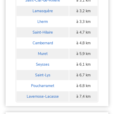
Saint-Clar-de-Rivière
à 3,1 km
Lamasquère
à 3,2 km
Lherm
à 3,3 km
Saint-Hilaire
à 4,7 km
Cambernard
à 4,8 km
Muret
à 5,9 km
Seysses
à 6,1 km
Saint-Lys
à 6,7 km
Poucharramet
à 6,8 km
Lavernose-Lacasse
à 7,4 km