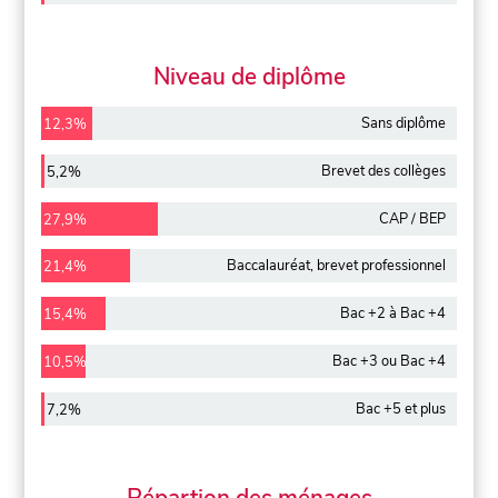
Niveau de diplôme
Sans diplôme
12,3%
Brevet des collèges
5,2%
CAP / BEP
27,9%
Baccalauréat, brevet professionnel
21,4%
Bac +2 à Bac +4
15,4%
Bac +3 ou Bac +4
10,5%
Bac +5 et plus
7,2%
Répartion des ménages