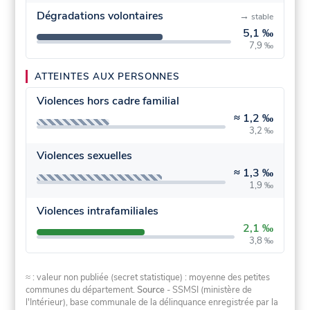
Dégradations volontaires
→
stable
5,1 ‰
7,9 ‰
ATTEINTES AUX PERSONNES
Violences hors cadre familial
≈
1,2 ‰
3,2 ‰
Violences sexuelles
≈
1,3 ‰
1,9 ‰
Violences intrafamiliales
2,1 ‰
3,8 ‰
≈ : valeur non publiée (secret statistique) : moyenne des petites
communes du département.
Source
- SSMSI (ministère de
l'Intérieur), base communale de la délinquance enregistrée par la