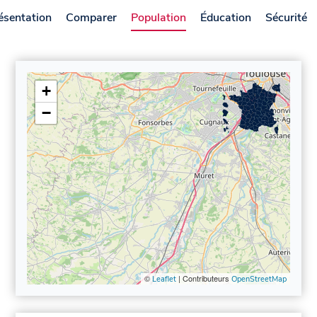
ésentation
Comparer
Population
Éducation
Sécurité
+
−
©
| Contributeurs
Leaflet
OpenStreetMap