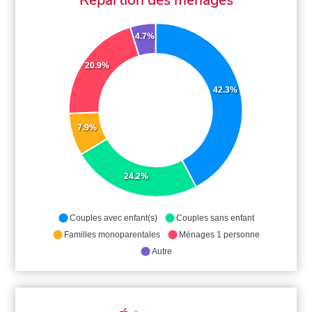
4.7%
20.9%
42.3%
7.9%
24.2%
Couples avec enfant(s)
Couples sans enfant
Familles monoparentales
Ménages 1 personne
Autre