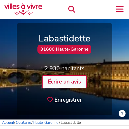
Labastidette
31600 Haute-Garonne
2 930 habitants
Écrire un avis
Enregistrer
Accueil
/
Occitanie
/
Haute-Garonne
/
Labastidette