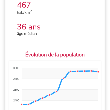
467
2
hab/km
36 ans
âge médian
Évolution de la population
3000
2800
2600
2400