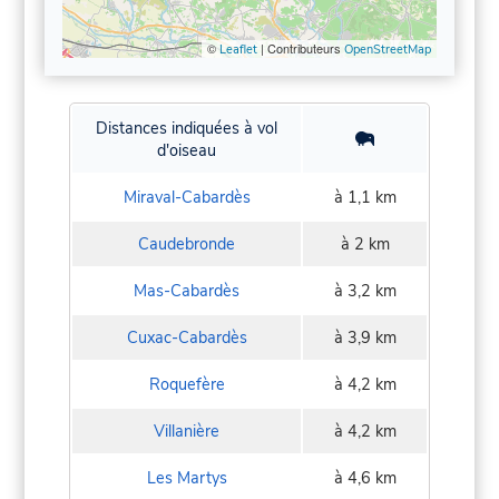
©
| Contributeurs
Leaflet
OpenStreetMap
Distances indiquées à vol
d'oiseau
Miraval-Cabardès
à 1,1 km
Caudebronde
à 2 km
Mas-Cabardès
à 3,2 km
Cuxac-Cabardès
à 3,9 km
Roquefère
à 4,2 km
Villanière
à 4,2 km
Les Martys
à 4,6 km