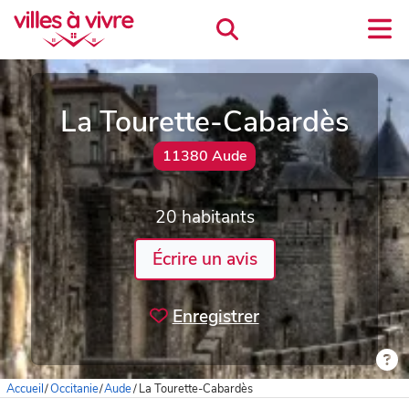
La Tourette-Cabardès
11380 Aude
20 habitants
Écrire un avis
Enregistrer
Accueil
/
Occitanie
/
Aude
/
La Tourette-Cabardès