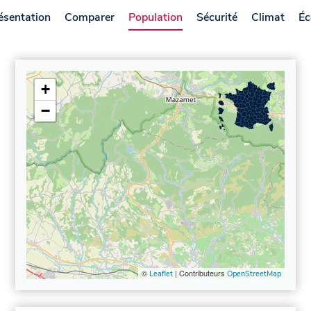
ésentation
Comparer
Population
Sécurité
Climat
Éc
+
−
©
| Contributeurs
Leaflet
OpenStreetMap