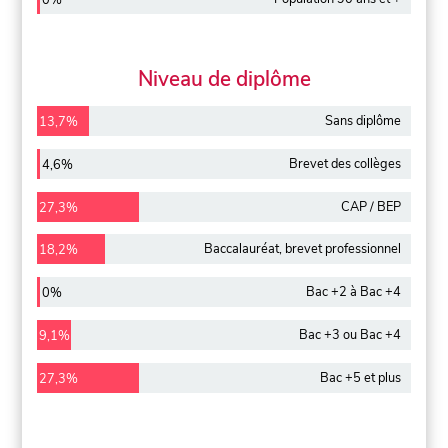
0%
Niveau de diplôme
Sans diplôme
13,7%
Brevet des collèges
4,6%
CAP / BEP
27,3%
Baccalauréat, brevet professionnel
18,2%
Bac +2 à Bac +4
0%
Bac +3 ou Bac +4
9,1%
Bac +5 et plus
27,3%