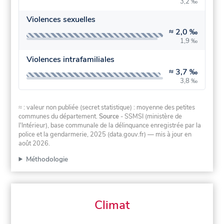
3,2 ‰
Violences sexuelles
≈
2,0 ‰
1,9 ‰
Violences intrafamiliales
≈
3,7 ‰
3,8 ‰
≈ : valeur non publiée (secret statistique) : moyenne des petites
communes du département.
Source
- SSMSI (ministère de
l'Intérieur), base communale de la délinquance enregistrée par la
police et la gendarmerie, 2025 (data.gouv.fr)
— mis à jour en
août 2026
.
Méthodologie
Climat