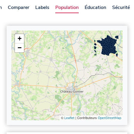
n
Comparer
Labels
Population
Éducation
Sécurité
+
−
©
| Contributeurs
Leaflet
OpenStreetMap