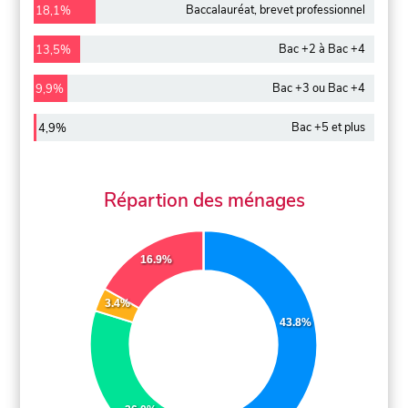
Baccalauréat, brevet professionnel
18,1%
Bac +2 à Bac +4
13,5%
Bac +3 ou Bac +4
9,9%
Bac +5 et plus
4,9%
Répartion des ménages
16.9%
3.4%
43.8%