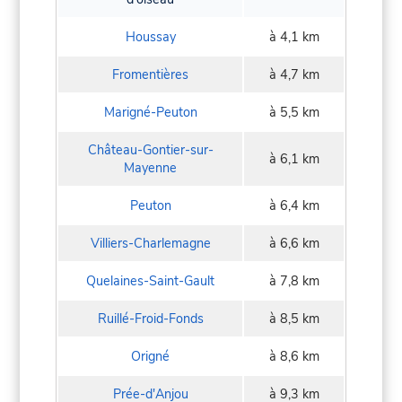
Houssay
à 4,1 km
Fromentières
à 4,7 km
Marigné-Peuton
à 5,5 km
Château-Gontier-sur-
à 6,1 km
Mayenne
Peuton
à 6,4 km
Villiers-Charlemagne
à 6,6 km
Quelaines-Saint-Gault
à 7,8 km
Ruillé-Froid-Fonds
à 8,5 km
Origné
à 8,6 km
Prée-d'Anjou
à 9,3 km