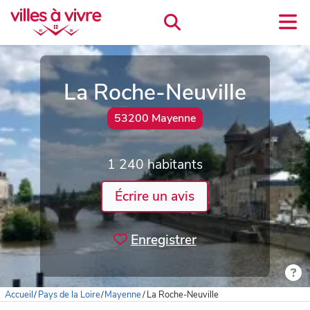
La Roche-Neuville
53200 Mayenne
1 240 habitants
Écrire un avis
Enregistrer
Accueil
/
Pays de la Loire
/
Mayenne
/
La Roche-Neuville