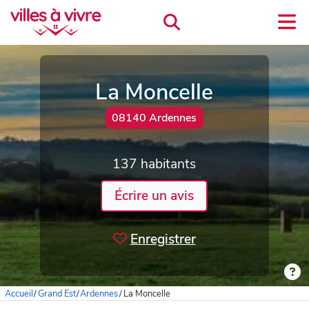
La Moncelle
08140 Ardennes
137 habitants
Écrire un avis
Enregistrer
Accueil
/
Grand Est
/
Ardennes
/
La Moncelle