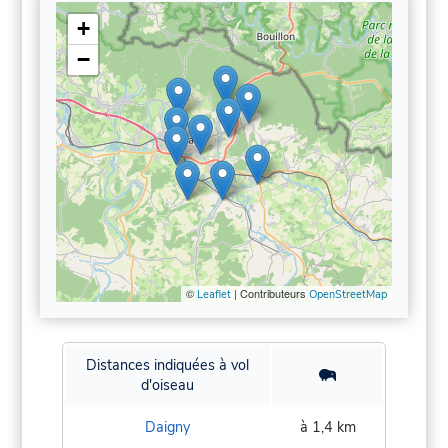
+
−
©
| Contributeurs
Leaflet
OpenStreetMap
Distances indiquées à vol
d'oiseau
Daigny
à 1,4 km