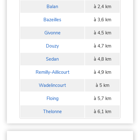
Balan
à 2,4 km
Bazeilles
à 3,6 km
Givonne
à 4,5 km
Douzy
à 4,7 km
Sedan
à 4,8 km
Remilly-Aillicourt
à 4,9 km
Wadelincourt
à 5 km
Floing
à 5,7 km
Thelonne
à 6,1 km