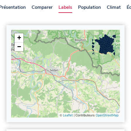
Présentation
Comparer
Labels
Population
Climat
É
+
−
©
| Contributeurs
Leaflet
OpenStreetMap