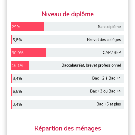
Niveau de diplôme
Sans diplôme
29%
Brevet des collèges
5,8%
CAP / BEP
30,9%
Baccalauréat, brevet professionnel
16,1%
Bac +2 à Bac +4
8,4%
Bac +3 ou Bac +4
6,5%
Bac +5 et plus
3,4%
Répartion des ménages