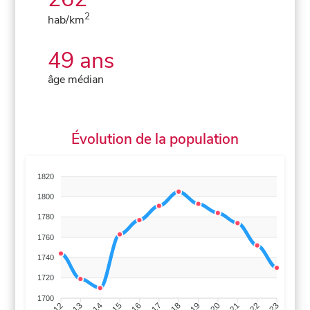
2
hab/km
49 ans
âge médian
Évolution de la population
1820
1800
1780
1760
1740
1720
1700