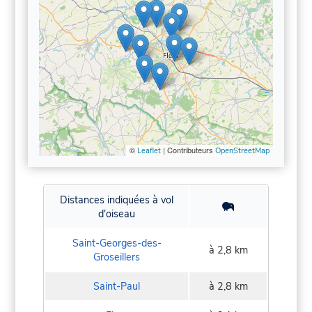
©
| Contributeurs
Leaflet
OpenStreetMap
Distances indiquées à vol
d'oiseau
Saint-Georges-des-
à 2,8 km
Groseillers
Saint-Paul
à 2,8 km