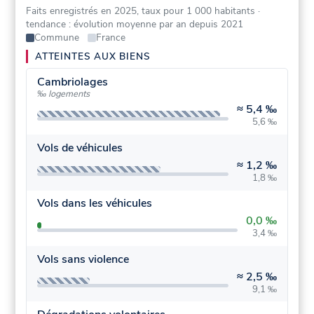
Faits enregistrés en 2025, taux pour 1 000 habitants
·
tendance : évolution moyenne par an depuis 2021
Commune
France
ATTEINTES AUX BIENS
Cambriolages
‰ logements
≈
5,4 ‰
5,6 ‰
Vols de véhicules
≈
1,2 ‰
1,8 ‰
Vols dans les véhicules
0,0 ‰
3,4 ‰
Vols sans violence
≈
2,5 ‰
9,1 ‰