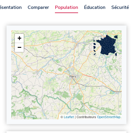
ésentation
Comparer
Population
Éducation
Sécurité
+
−
©
| Contributeurs
Leaflet
OpenStreetMap