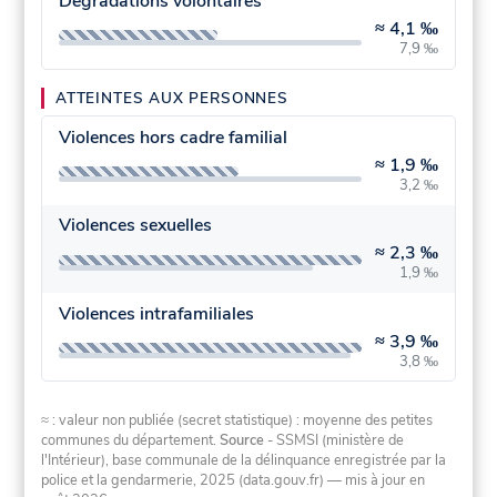
Dégradations volontaires
≈
4,1 ‰
7,9 ‰
ATTEINTES AUX PERSONNES
Violences hors cadre familial
≈
1,9 ‰
3,2 ‰
Violences sexuelles
≈
2,3 ‰
1,9 ‰
Violences intrafamiliales
≈
3,9 ‰
3,8 ‰
≈ : valeur non publiée (secret statistique) : moyenne des petites
communes du département.
Source
- SSMSI (ministère de
l'Intérieur), base communale de la délinquance enregistrée par la
police et la gendarmerie, 2025 (data.gouv.fr)
— mis à jour en