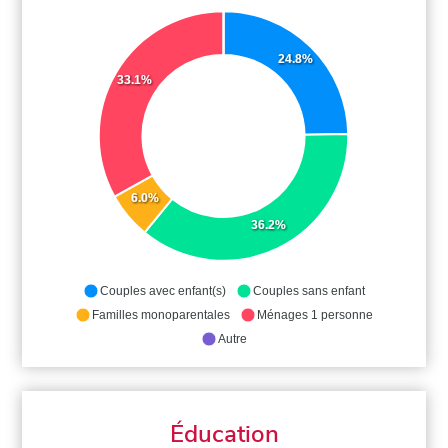
24.8%
33.1%
6.0%
36.2%
Couples avec enfant(s)
Couples sans enfant
Familles monoparentales
Ménages 1 personne
Autre
Éducation