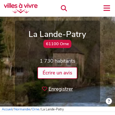
La Lande-Patry
61100 Orne
1 730 habitants
Écrire un avis
Enregistrer
Accueil
/
Normandie
/
Orne
/
La Lande-Patry