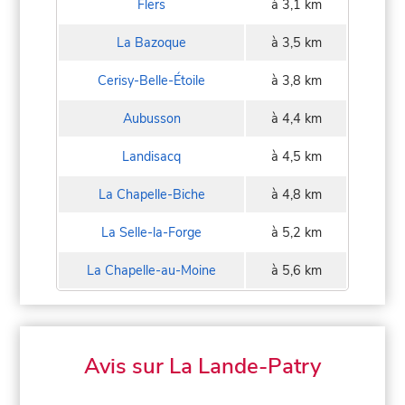
Flers
à 3,1 km
La Bazoque
à 3,5 km
Cerisy-Belle-Étoile
à 3,8 km
Aubusson
à 4,4 km
Landisacq
à 4,5 km
La Chapelle-Biche
à 4,8 km
La Selle-la-Forge
à 5,2 km
La Chapelle-au-Moine
à 5,6 km
Avis sur La Lande-Patry