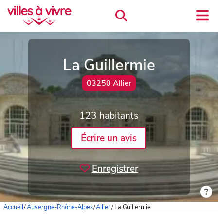
La Guillermie
03250 Allier
123 habitants
Écrire un avis
Enregistrer
Accueil
/
Auvergne-Rhône-Alpes
/
Allier
/
La Guillermie