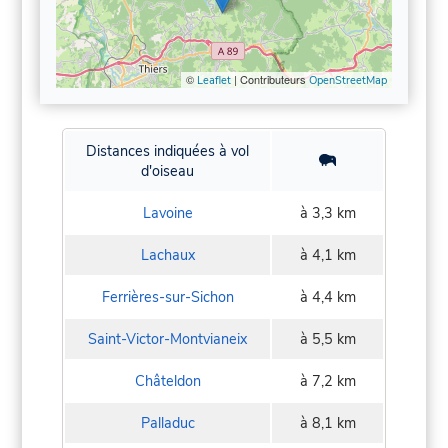
©
| Contributeurs
Leaflet
OpenStreetMap
Distances indiquées à vol
d'oiseau
Lavoine
à 3,3 km
Lachaux
à 4,1 km
Ferrières-sur-Sichon
à 4,4 km
Saint-Victor-Montvianeix
à 5,5 km
Châteldon
à 7,2 km
Palladuc
à 8,1 km