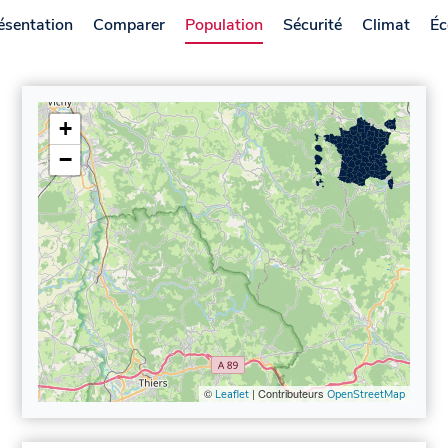
ésentation
Comparer
Population
Sécurité
Climat
Éc
+
−
©
| Contributeurs
Leaflet
OpenStreetMap