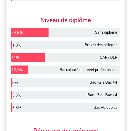
Niveau de diplôme
Sans diplôme
34,5%
Brevet des collèges
1,8%
CAP / BEP
31%
Baccalauréat, brevet professionnel
15,9%
Bac +2 à Bac +4
8%
Bac +3 ou Bac +4
5,3%
Bac +5 et plus
3,5%
Répartion des ménages