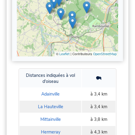
©
| Contributeurs
Leaflet
OpenStreetMap
Distances indiquées à vol
d'oiseau
Adainville
à 3,4 km
La Hauteville
à 3,4 km
Mittainville
à 3,8 km
Hermeray
à 4,3 km