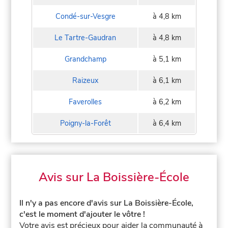
Condé-sur-Vesgre
à 4,8 km
Le Tartre-Gaudran
à 4,8 km
Grandchamp
à 5,1 km
Raizeux
à 6,1 km
Faverolles
à 6,2 km
Poigny-la-Forêt
à 6,4 km
Avis sur La Boissière-École
Il n'y a pas encore d'avis sur La Boissière-École,
c'est le moment d'ajouter le vôtre !
Votre avis est précieux pour aider la communauté à