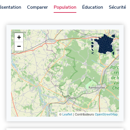
ésentation
Comparer
Population
Éducation
Sécurité
+
−
©
| Contributeurs
Leaflet
OpenStreetMap