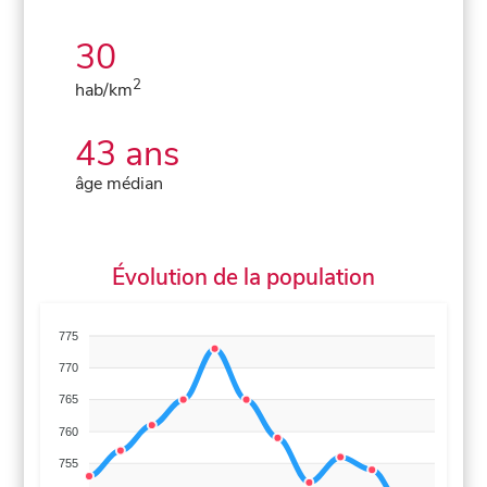
30
2
hab/km
43 ans
âge médian
Évolution de la population
775
770
765
760
755