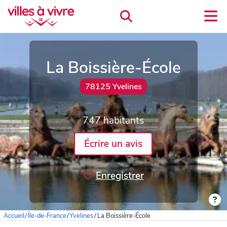
La Boissière-École
78125 Yvelines
747 habitants
Écrire un avis
Enregistrer
Accueil
/
Île-de-France
/
Yvelines
/
La Boissière-École