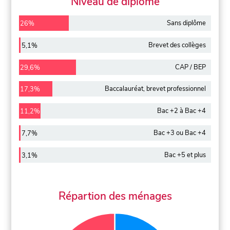
Niveau de diplôme
Sans diplôme
26%
Brevet des collèges
5,1%
CAP / BEP
29,6%
Baccalauréat, brevet professionnel
17,3%
Bac +2 à Bac +4
11,2%
Bac +3 ou Bac +4
7,7%
Bac +5 et plus
3,1%
Répartion des ménages