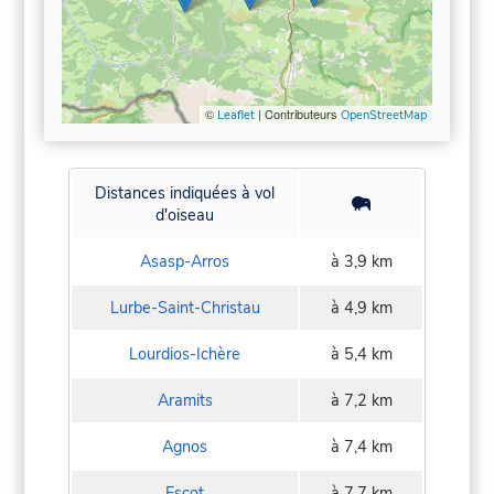
©
| Contributeurs
Leaflet
OpenStreetMap
Distances indiquées à vol
d'oiseau
Asasp-Arros
à 3,9 km
Lurbe-Saint-Christau
à 4,9 km
Lourdios-Ichère
à 5,4 km
Aramits
à 7,2 km
Agnos
à 7,4 km
Escot
à 7,7 km