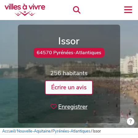
Issor
64570 Pyrénées-Atlantiques
256 habitants
Écrire un avis
Enregistrer
Accueil
/
Nouvelle-Aquitaine
/
Pyrénées-Atlantiques
/
Issor