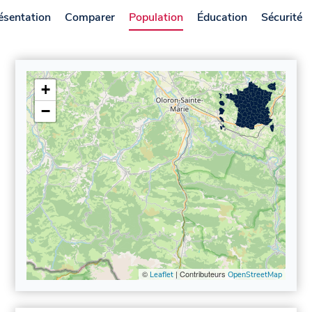
ésentation
Comparer
Population
Éducation
Sécurité
+
−
©
| Contributeurs
Leaflet
OpenStreetMap