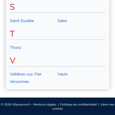
S
Saint-Eusèbe
Sales
T
Thusy
V
Vallières-sur-Fier
Vaulx
Versonnex
© 2026 Villesavivre.fr -
Mentions légales
|
Politique de confidentialité
|
Gérer mes
cookies