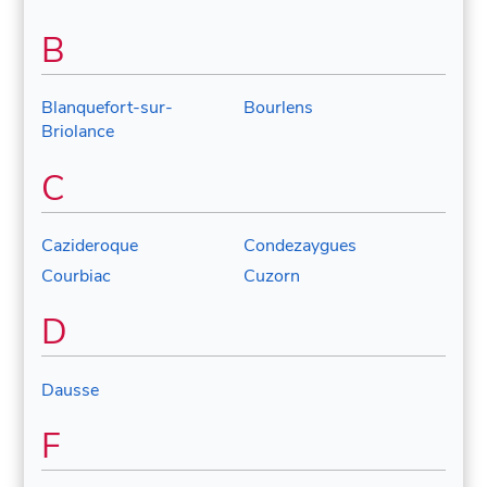
B
Blanquefort-sur-
Bourlens
Briolance
C
Cazideroque
Condezaygues
Courbiac
Cuzorn
D
Dausse
F