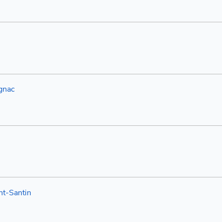
gnac
nt-Santin