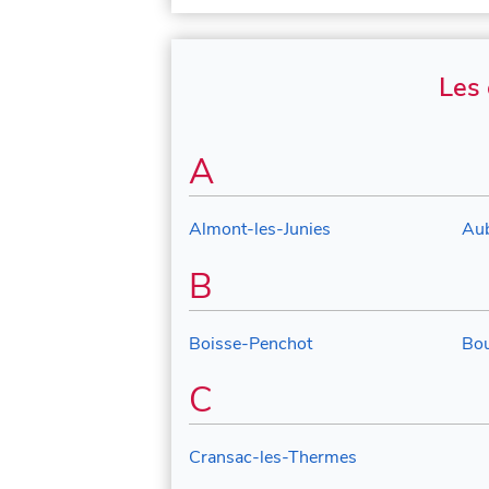
Les
A
Almont-les-Junies
Au
B
Boisse-Penchot
Bou
C
Cransac-les-Thermes