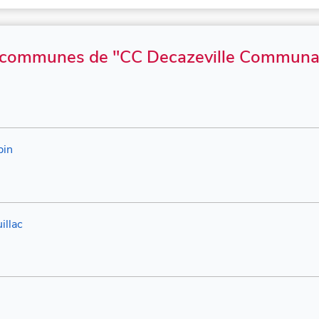
 communes de "CC Decazeville Communa
bin
illac