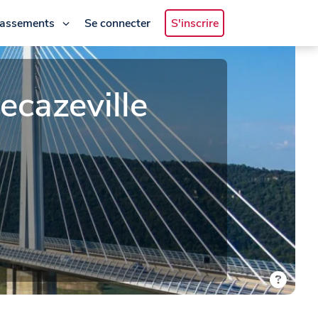
lassements
Se connecter
S'inscrire
cazeville