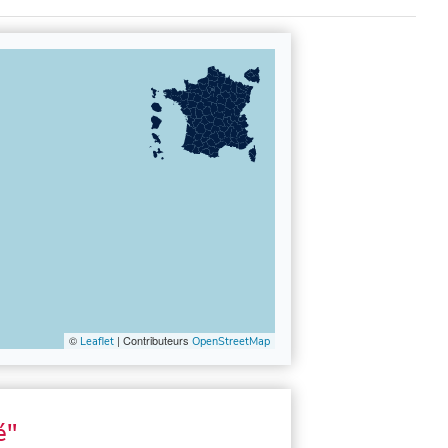
©
| Contributeurs
Leaflet
OpenStreetMap
é"