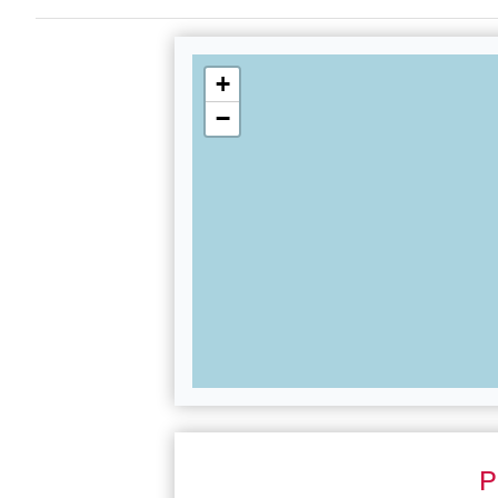
+
−
P