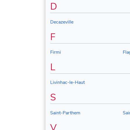
D
Decazeville
F
Firmi
Fla
L
Livinhac-le-Haut
S
Saint-Parthem
Sai
V