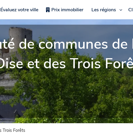
Évaluez votre ville
Prix immobilier
Les régions
C
é de communes de la
Oise et des Trois For
 Trois Forêts