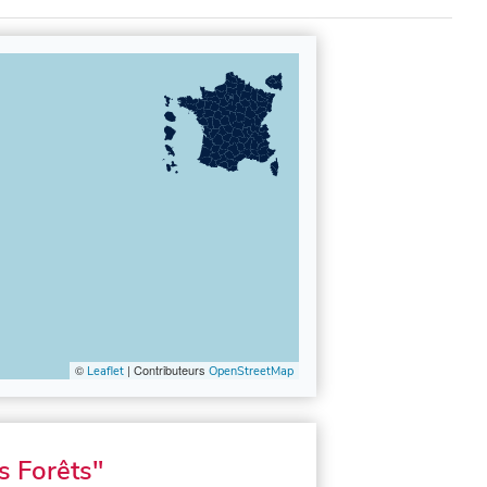
©
| Contributeurs
Leaflet
OpenStreetMap
s Forêts"