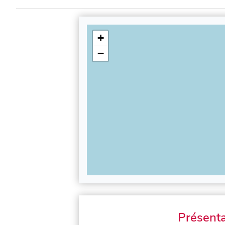
+
−
Présenta