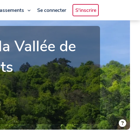
lassements
Se connecter
S'inscrire
 Vallée de
êts