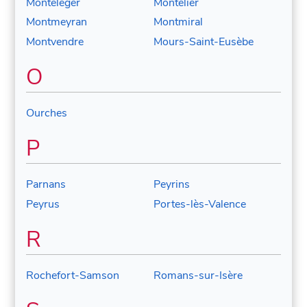
Montéléger
Montélier
Montmeyran
Montmiral
Montvendre
Mours-Saint-Eusèbe
O
Ourches
P
Parnans
Peyrins
Peyrus
Portes-lès-Valence
R
Rochefort-Samson
Romans-sur-Isère