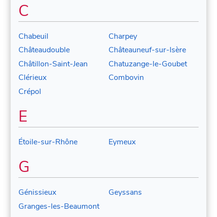
C
Chabeuil
Charpey
Châteaudouble
Châteauneuf-sur-Isère
Châtillon-Saint-Jean
Chatuzange-le-Goubet
Clérieux
Combovin
Crépol
E
Étoile-sur-Rhône
Eymeux
G
Génissieux
Geyssans
Granges-les-Beaumont