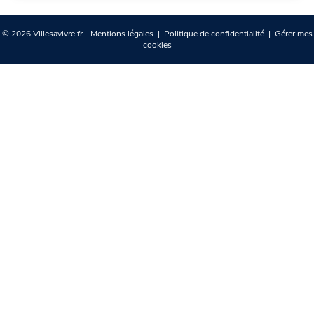
© 2026 Villesavivre.fr -
Mentions légales
|
Politique de confidentialité
|
Gérer mes
cookies