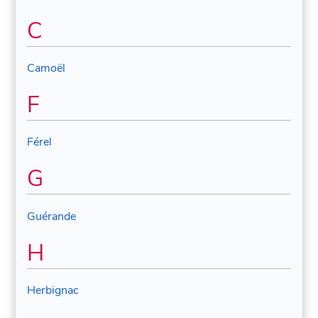
C
Camoël
F
Férel
G
Guérande
H
Herbignac