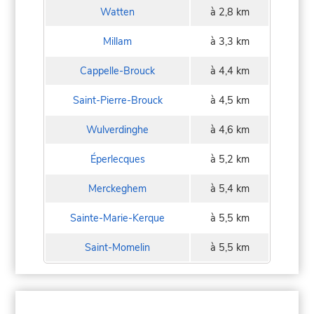
Watten
à 2,8 km
Millam
à 3,3 km
Cappelle-Brouck
à 4,4 km
Saint-Pierre-Brouck
à 4,5 km
Wulverdinghe
à 4,6 km
Éperlecques
à 5,2 km
Merckeghem
à 5,4 km
Sainte-Marie-Kerque
à 5,5 km
Saint-Momelin
à 5,5 km