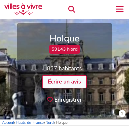
Holque
59143 Nord
837 habitants
Écrire un avis
Enregistrer
Accueil
/
Hauts-de-France
/
Nord
/
Holque