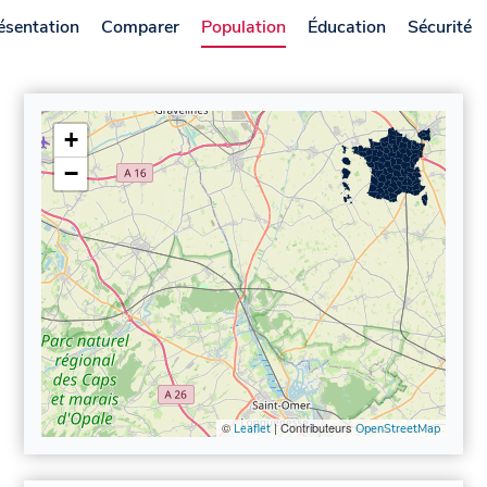
ésentation
Comparer
Population
Éducation
Sécurité
+
−
©
| Contributeurs
Leaflet
OpenStreetMap