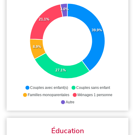
3.0%
21.1%
39.9%
8.9%
27.1%
Couples avec enfant(s)
Couples sans enfant
Familles monoparentales
Ménages 1 personne
Autre
Éducation