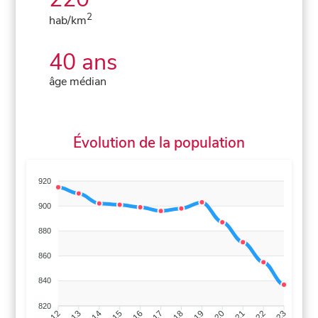
2
hab/km
40 ans
âge médian
Évolution de la population
920
900
880
860
840
820