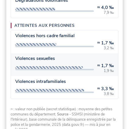
Dégradations volontaires
≈
4,0 ‰
7,9 ‰
ATTEINTES AUX PERSONNES
Violences hors cadre familial
≈
1,7 ‰
3,2 ‰
Violences sexuelles
≈
1,7 ‰
1,9 ‰
Violences intrafamiliales
≈
3,3 ‰
3,8 ‰
≈ : valeur non publiée (secret statistique) : moyenne des petites
communes du département.
Source
- SSMSI (ministère de
l'Intérieur), base communale de la délinquance enregistrée par la
police et la gendarmerie, 2025 (data.gouv.fr)
— mis à jour en