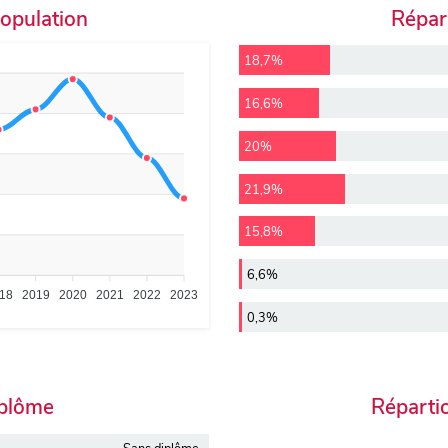
population
Répart
18,7%
16,6%
20%
21,9%
15,8%
6,6%
18
2019
2020
2021
2022
2023
0,3%
iplôme
Réparti