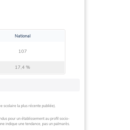
National
107
17,4 %
ée scolaire la plus récente publiée).
ndus pour un établissement au profil socio-
mune indique une tendance, pas un palmarès.