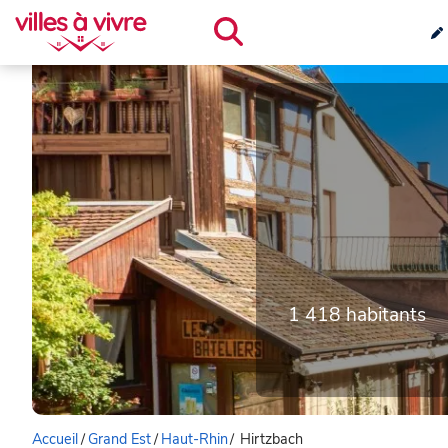
1 418 habitants
Accueil
/
Grand Est
/
Haut-Rhin
/
Hirtzbach