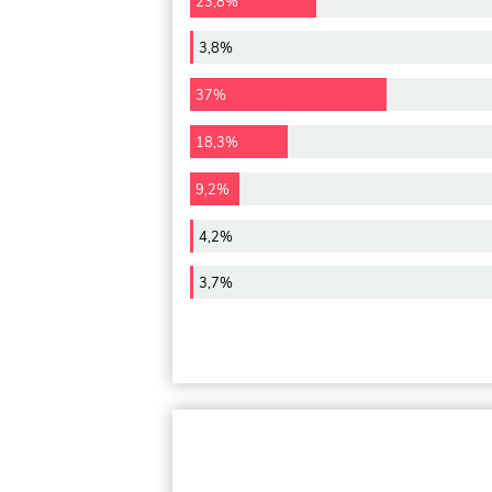
23,8%
3,8%
37%
18,3%
9,2%
4,2%
3,7%