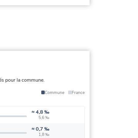
iés pour la commune.
Commune
France
≈
4,8 ‰
5,6 ‰
≈
0,7 ‰
1,8 ‰