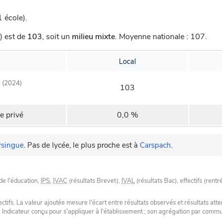
 école).
) est de
103
,
soit un
milieu mixte
.
Moyenne nationale : 107.
Local
(2024)
103
e privé
0,0 %
rsingue
.
Pas de lycée, le plus proche est à
Carspach
.
de l'éducation,
IPS
,
IVAC
(résultats Brevet),
IVAL
(résultats Bac), effectifs (rentr
tifs. La valeur ajoutée mesure l'écart entre résultats observés et résultats atte
. Indicateur conçu pour s'appliquer à l'établissement ; son agrégation par com