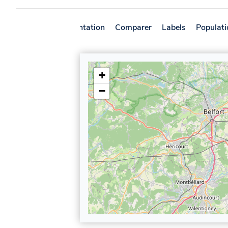
Présentation
Comparer
Labels
Populati
+
−