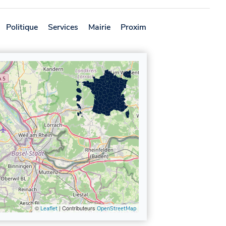
Politique
Services
Mairie
Proximité
Avis
©
| Contributeurs
Leaflet
OpenStreetMap