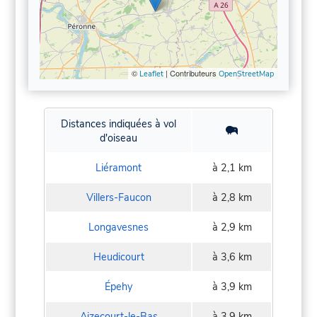
©
| Contributeurs
Leaflet
OpenStreetMap
Distances indiquées à vol
d'oiseau
Liéramont
à 2,1 km
Villers-Faucon
à 2,8 km
Longavesnes
à 2,9 km
Heudicourt
à 3,6 km
Épehy
à 3,9 km
Aizecourt-le-Bas
à 3,9 km