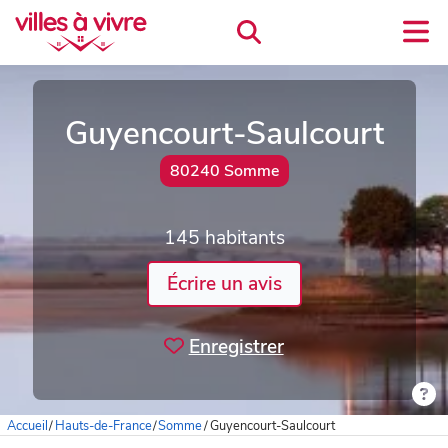
Guyencourt-Saulcourt
80240 Somme
145 habitants
Écrire un avis
Enregistrer
Accueil
/
Hauts-de-France
/
Somme
/
Guyencourt-Saulcourt