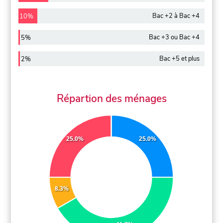
Bac +2 à Bac +4
10%
Bac +3 ou Bac +4
5%
Bac +5 et plus
2%
Répartion des ménages
25.0%
25.0%
8.3%