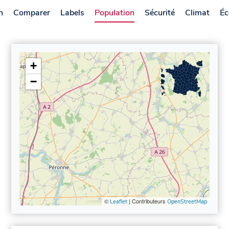
n
Comparer
Labels
Population
Sécurité
Climat
Éc
+
−
©
| Contributeurs
Leaflet
OpenStreetMap