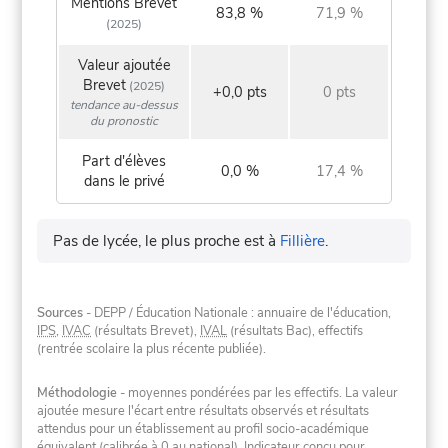
Mentions Brevet
83,8 %
71,9 %
(2025)
Valeur ajoutée
Brevet
(2025)
+0,0 pts
0 pts
tendance au-dessus
du pronostic
Part d'élèves
0,0 %
17,4 %
dans le privé
Pas de lycée, le plus proche est à
Fillière
.
Sources
- DEPP / Éducation Nationale : annuaire de l'éducation,
IPS
,
IVAC
(résultats Brevet),
IVAL
(résultats Bac), effectifs
(rentrée scolaire la plus récente publiée).
Méthodologie
- moyennes pondérées par les effectifs. La valeur
ajoutée mesure l'écart entre résultats observés et résultats
attendus pour un établissement au profil socio-académique
équivalent (calibrée à 0 au national). Indicateur conçu pour