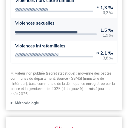
Violences hors cadre familial
≈
1,3 ‰
3,2 ‰
Violences sexuelles
1,5 ‰
1,9 ‰
Violences intrafamiliales
≈
2,1 ‰
3,8 ‰
≈ : valeur non publiée (secret statistique) : moyenne des petites
communes du département.
Source
- SSMSI (ministère de
l'Intérieur), base communale de la délinquance enregistrée par la
police et la gendarmerie, 2025 (data.gouv.fr)
— mis à jour en
août 2026
.
Méthodologie