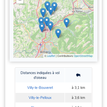
©
| Contributeurs
Leaflet
OpenStreetMap
Distances indiquées à vol
d'oiseau
Villy-le-Bouveret
à 3,1 km
Villy-le-Pelloux
à 3,6 km