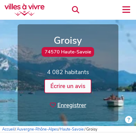
Groisy
74570 Haute-Savoie
4 082 habitants
Écrire un avis
Enregistrer
Accueil
/
Auvergne-Rhône-Alpes
/
Haute-Savoie
/
Groisy