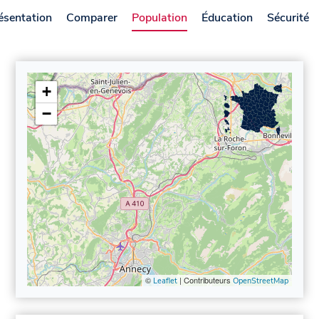
ésentation
Comparer
Population
Éducation
Sécurité
+
−
©
| Contributeurs
Leaflet
OpenStreetMap