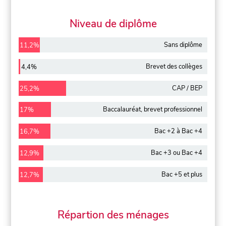
Niveau de diplôme
Sans diplôme
11,2%
Brevet des collèges
4,4%
CAP / BEP
25,2%
Baccalauréat, brevet professionnel
17%
Bac +2 à Bac +4
16,7%
Bac +3 ou Bac +4
12,9%
Bac +5 et plus
12,7%
Répartion des ménages