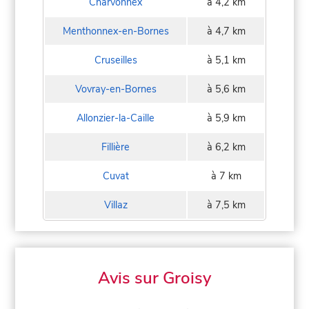
Charvonnex
à 4,2 km
Menthonnex-en-Bornes
à 4,7 km
Cruseilles
à 5,1 km
Vovray-en-Bornes
à 5,6 km
Allonzier-la-Caille
à 5,9 km
Fillière
à 6,2 km
Cuvat
à 7 km
Villaz
à 7,5 km
Avis sur Groisy