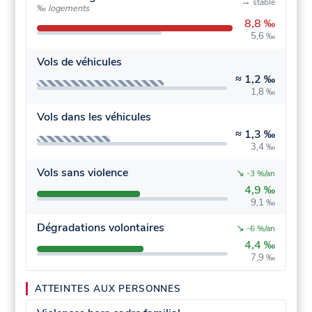
→
stable
‰ logements
8,8 ‰
5,6 ‰
Vols de véhicules
≈
1,2 ‰
1,8 ‰
Vols dans les véhicules
≈
1,3 ‰
3,4 ‰
Vols sans violence
↘
-3 %/an
4,9 ‰
9,1 ‰
Dégradations volontaires
↘
-6 %/an
4,4 ‰
7,9 ‰
ATTEINTES AUX PERSONNES