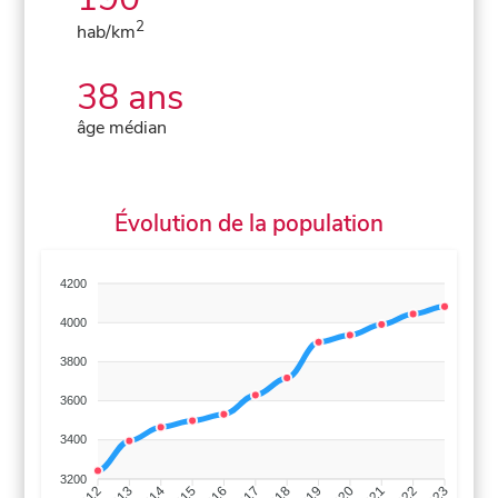
2
hab/km
38 ans
âge médian
Évolution de la population
4200
4000
3800
3600
3400
3200