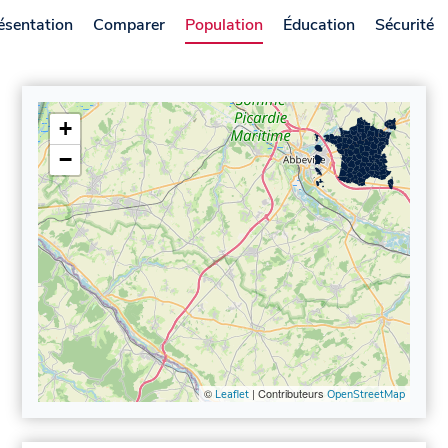
ésentation
Comparer
Population
Éducation
Sécurité
+
−
©
| Contributeurs
Leaflet
OpenStreetMap