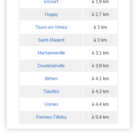
Ercourt
à 1,9 km
Huppy
à 2,7 km
Tours-en-Vimeu
à 3 km
Saint-Maxent
à 3 km
Martainneville
à 3,1 km
Doudelainville
à 3,9 km
Béhen
à 4,1 km
Tœufles
à 4,3 km
Vismes
à 4,4 km
Fresnes-Tilloloy
à 5,4 km