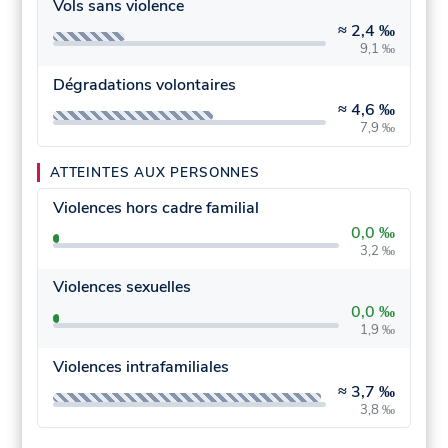
Vols sans violence
≈
2,4 ‰
9,1 ‰
Dégradations volontaires
≈
4,6 ‰
7,9 ‰
ATTEINTES AUX PERSONNES
Violences hors cadre familial
0,0 ‰
3,2 ‰
Violences sexuelles
0,0 ‰
1,9 ‰
Violences intrafamiliales
≈
3,7 ‰
3,8 ‰