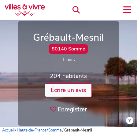
Grébault-Mesnil
80140 Somme
1 avis
204 habitants
Écrire un avis
Enregistrer
Accueil
/
Hauts-de-France
/
Somme
/
Grébault-Mesnil