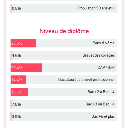
Population 90 ans et +
0,5%
Niveau de diplôme
Sans diplôme
23,5%
Brevet des collèges
4,6%
CAP / BEP
29,4%
Baccalauréat, brevet professionnel
14,4%
Bac +2 à Bac +4
16,3%
Bac +3 ou Bac +4
7,8%
Bac +5 et plus
3,9%