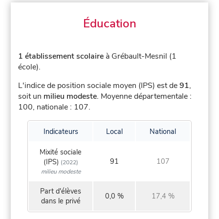
Éducation
1 établissement scolaire
à Grébault-Mesnil (1
école).
L'indice de position sociale moyen (IPS) est de
91
,
soit un
milieu modeste
.
Moyenne départementale :
100, nationale : 107.
Indicateurs
Local
National
Mixité sociale
91
107
(IPS)
(2022)
milieu modeste
Part d'élèves
0,0 %
17,4 %
dans le privé