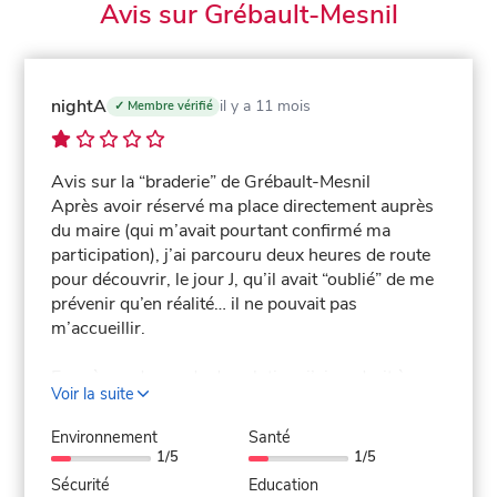
Avis sur Grébault-Mesnil
nightA
il y a 11 mois
✓ Membre vérifié
Avis sur la “braderie” de Grébault-Mesnil
Après avoir réservé ma place directement auprès
du maire (qui m’avait pourtant confirmé ma
participation), j’ai parcouru deux heures de route
pour découvrir, le jour J, qu’il avait “oublié” de me
prévenir qu’en réalité… il ne pouvait pas
m’accueillir.
Face à ma demande de solution, j’ai eu droit à un
Voir la suite
accueil digne d’un roman de Kafka : placement
tout au bout, sur un terrain en herbe sans
Environnement
Santé
électricité, alors que de nombreuses places
1/5
1/5
restaient vides. On sentait clairement la volonté de
Sécurité
Education