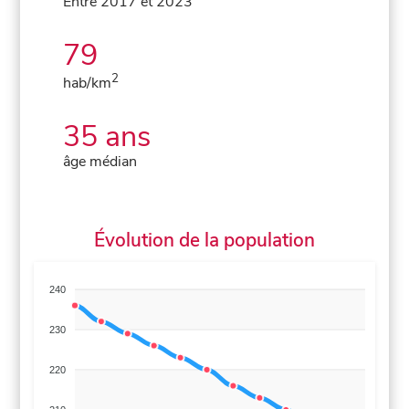
Entre 2017 et 2023
79
2
hab/km
35 ans
âge médian
Évolution de la population
240
230
220