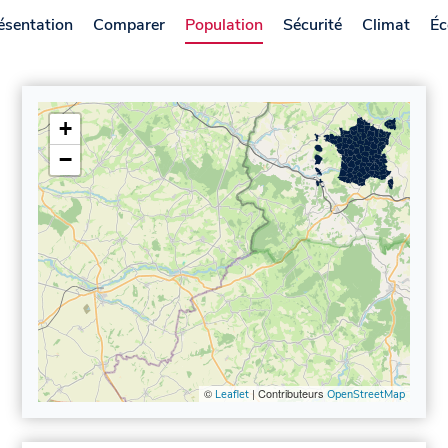
ésentation
Comparer
Population
Sécurité
Climat
Éc
+
−
©
| Contributeurs
Leaflet
OpenStreetMap