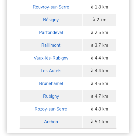
Rouvroy-sur-Serre
à 1,8 km
Résigny
à 2 km
Parfondeval
à 2,5 km
Raillimont
à 3,7 km
Vaux-lès-Rubigny
à 4,4 km
Les Autels
à 4,4 km
Brunehamel
à 4,6 km
Rubigny
à 4,7 km
Rozoy-sur-Serre
à 4,8 km
Archon
à 5,1 km