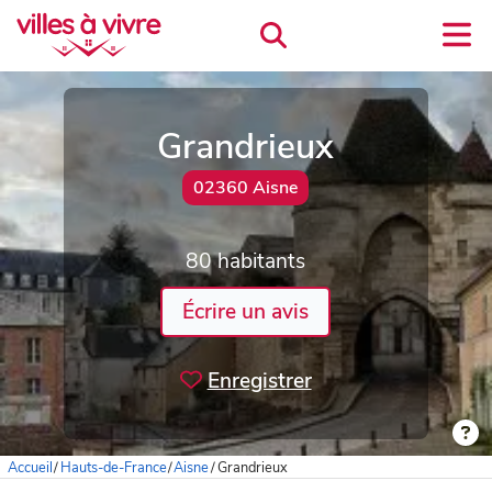
Grandrieux
02360 Aisne
80 habitants
Écrire un avis
Enregistrer
Accueil
/
Hauts-de-France
/
Aisne
/
Grandrieux