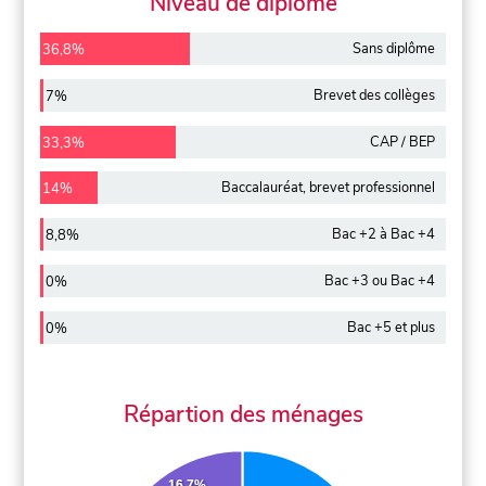
Niveau de diplôme
Sans diplôme
36,8%
Brevet des collèges
7%
CAP / BEP
33,3%
Baccalauréat, brevet professionnel
14%
Bac +2 à Bac +4
8,8%
Bac +3 ou Bac +4
0%
Bac +5 et plus
0%
Répartion des ménages
16.7%