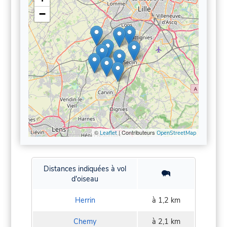
−
©
| Contributeurs
Leaflet
OpenStreetMap
Distances indiquées à vol
d'oiseau
Herrin
à 1,2 km
Chemy
à 2,1 km