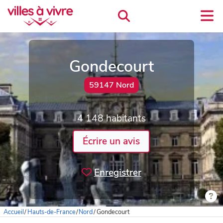
Gondecourt
59147 Nord
4 148 habitants
Écrire un avis
Enregistrer
Accueil
/
Hauts-de-France
/
Nord
/
Gondecourt