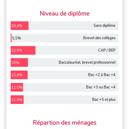
Niveau de diplôme
Sans diplôme
16,4%
Brevet des collèges
5,5%
CAP / BEP
22,9%
Baccalauréat, brevet professionnel
16%
Bac +2 à Bac +4
15,8%
Bac +3 ou Bac +4
11,5%
Bac +5 et plus
11,9%
Répartion des ménages