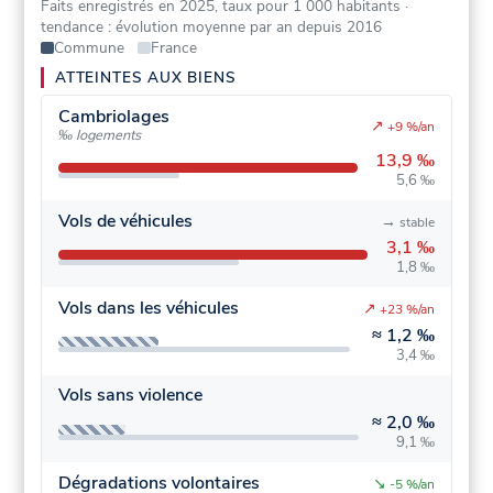
Faits enregistrés en 2025, taux pour 1 000 habitants
·
tendance : évolution moyenne par an depuis 2016
Commune
France
ATTEINTES AUX BIENS
Cambriolages
↗
+9 %/an
‰ logements
13,9 ‰
5,6 ‰
Vols de véhicules
→
stable
3,1 ‰
1,8 ‰
Vols dans les véhicules
↗
+23 %/an
≈
1,2 ‰
3,4 ‰
Vols sans violence
≈
2,0 ‰
9,1 ‰
Dégradations volontaires
↘
-5 %/an