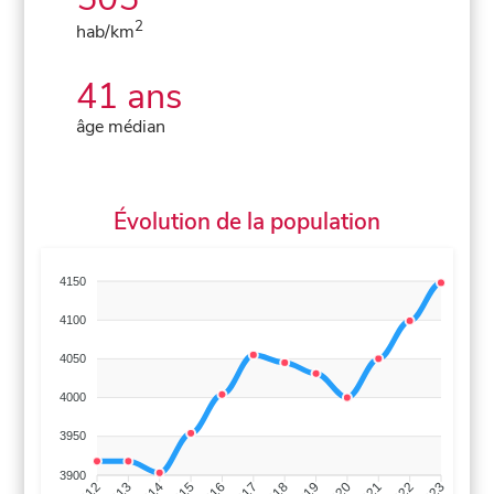
2
hab/km
41 ans
âge médian
Évolution de la population
4150
4100
4050
4000
3950
3900