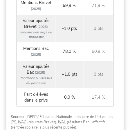
Mentions Brevet
69,9 %
71,9 %
(2025)
Valeur ajoutée
Brevet
(2025)
-1,0 pts
0 pts
tendance en deçà du
pronostic
Mentions Bac
78,0 %
60,9 %
(2025)
Valeur ajoutée
Bac
(2025)
+1,0 pts
0 pts
tendance au-dessus
du pronostic
Part d'élèves
0,0 %
17,4 %
dans le privé
Sources
- DEPP / Éducation Nationale : annuaire de l'éducation,
IPS
,
IVAC
(résultats Brevet),
IVAL
(résultats Bac), effectifs
(rentrée scolaire la plus récente publiée).