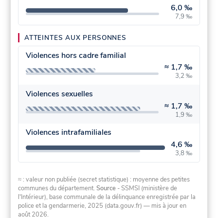
6,0 ‰
7,9 ‰
ATTEINTES AUX PERSONNES
Violences hors cadre familial
≈
1,7 ‰
3,2 ‰
Violences sexuelles
≈
1,7 ‰
1,9 ‰
Violences intrafamiliales
4,6 ‰
3,8 ‰
≈ : valeur non publiée (secret statistique) : moyenne des petites
communes du département.
Source
- SSMSI (ministère de
l'Intérieur), base communale de la délinquance enregistrée par la
police et la gendarmerie, 2025 (data.gouv.fr)
— mis à jour en
août 2026
.