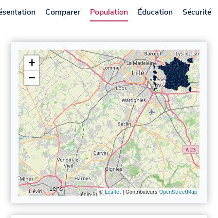
ésentation
Comparer
Population
Éducation
Sécurité
+
−
©
| Contributeurs
Leaflet
OpenStreetMap