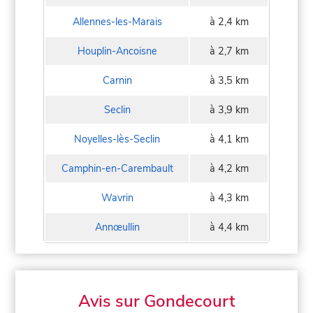
Allennes-les-Marais
à 2,4 km
Houplin-Ancoisne
à 2,7 km
Carnin
à 3,5 km
Seclin
à 3,9 km
Noyelles-lès-Seclin
à 4,1 km
Camphin-en-Carembault
à 4,2 km
Wavrin
à 4,3 km
Annœullin
à 4,4 km
Avis sur Gondecourt