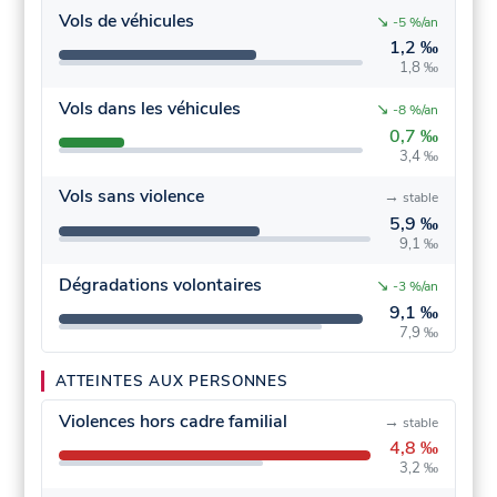
Vols de véhicules
↘
-5 %/an
1,2 ‰
1,8 ‰
Vols dans les véhicules
↘
-8 %/an
0,7 ‰
3,4 ‰
Vols sans violence
→
stable
5,9 ‰
9,1 ‰
Dégradations volontaires
↘
-3 %/an
9,1 ‰
7,9 ‰
ATTEINTES AUX PERSONNES
Violences hors cadre familial
→
stable
4,8 ‰
3,2 ‰