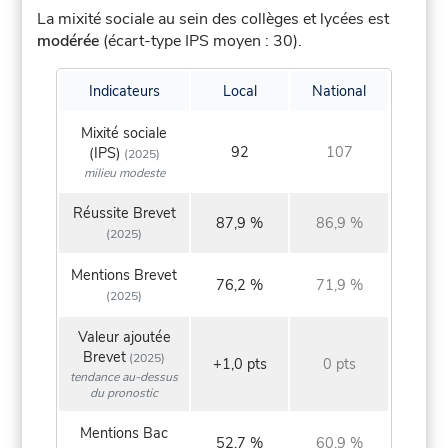
La mixité sociale au sein des collèges et lycées est
modérée
(écart-type IPS moyen : 30).
Indicateurs
Local
National
Mixité sociale
92
107
(IPS)
(2025)
milieu modeste
Réussite Brevet
87,9 %
86,9 %
(2025)
Mentions Brevet
76,2 %
71,9 %
(2025)
Valeur ajoutée
Brevet
(2025)
+1,0 pts
0 pts
tendance au-dessus
du pronostic
Mentions Bac
52,7 %
60,9 %