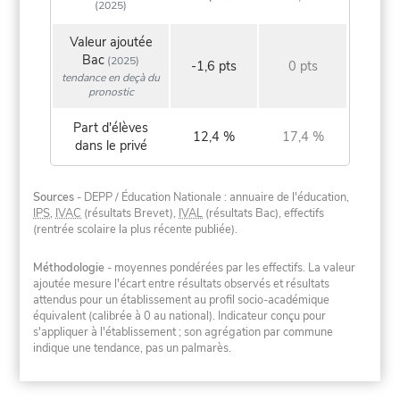
(2025)
Valeur ajoutée
Bac
(2025)
-1,6 pts
0 pts
tendance en deçà du
pronostic
Part d'élèves
12,4 %
17,4 %
dans le privé
Sources
- DEPP / Éducation Nationale : annuaire de l'éducation,
IPS
,
IVAC
(résultats Brevet),
IVAL
(résultats Bac), effectifs
(rentrée scolaire la plus récente publiée).
Méthodologie
- moyennes pondérées par les effectifs. La valeur
ajoutée mesure l'écart entre résultats observés et résultats
attendus pour un établissement au profil socio-académique
équivalent (calibrée à 0 au national). Indicateur conçu pour
s'appliquer à l'établissement ; son agrégation par commune
indique une tendance, pas un palmarès.