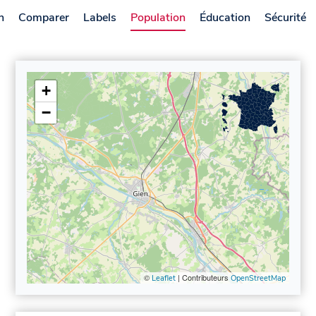
n
Comparer
Labels
Population
Éducation
Sécurité
+
−
©
| Contributeurs
Leaflet
OpenStreetMap