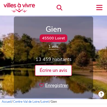
Gien
45500 Loiret
1 avis
13 459 habitants
Écrire un avis
Enregistrer
Accueil
/
Centre-Val de Loire
/
Loiret
/
Gien