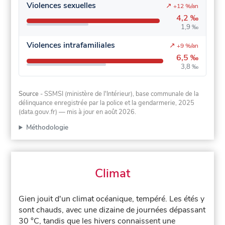
Violences sexuelles
↗
+12 %/an
4,2 ‰
1,9 ‰
Violences intrafamiliales
↗
+9 %/an
6,5 ‰
3,8 ‰
Source
- SSMSI (ministère de l'Intérieur), base communale de la
délinquance enregistrée par la police et la gendarmerie, 2025
(data.gouv.fr)
— mis à jour en août 2026
.
Méthodologie
Climat
Gien jouit d'un climat océanique, tempéré. Les étés y
sont chauds, avec une dizaine de journées dépassant
30 °C, tandis que les hivers connaissent une