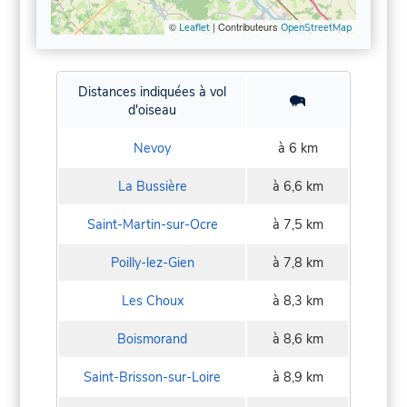
©
| Contributeurs
Leaflet
OpenStreetMap
Distances indiquées à vol
d'oiseau
Nevoy
à 6 km
La Bussière
à 6,6 km
Saint-Martin-sur-Ocre
à 7,5 km
Poilly-lez-Gien
à 7,8 km
Les Choux
à 8,3 km
Boismorand
à 8,6 km
Saint-Brisson-sur-Loire
à 8,9 km