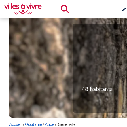
48 habitants
Accueil
/
Occitanie
/
Aude
/
Generville