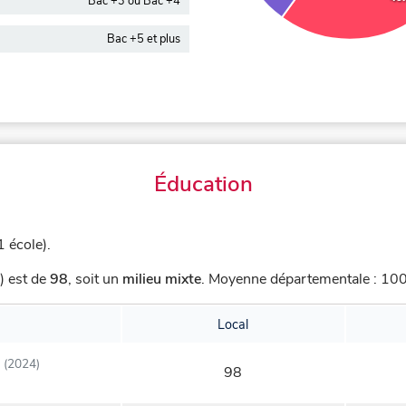
Bac +3 ou Bac +4
Bac +5 et plus
Éducation
1 école).
) est de
98
,
soit un
milieu mixte
.
Moyenne départementale : 100,
Local
(2024)
98