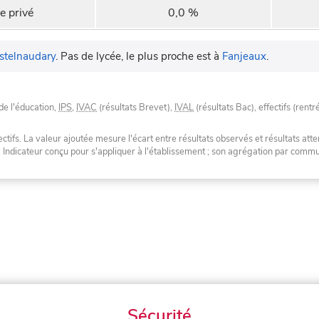
e privé
0,0 %
stelnaudary
.
Pas de lycée, le plus proche est à
Fanjeaux
.
de l'éducation,
IPS
,
IVAC
(résultats Brevet),
IVAL
(résultats Bac), effectifs (rentr
tifs. La valeur ajoutée mesure l'écart entre résultats observés et résultats atte
. Indicateur conçu pour s'appliquer à l'établissement ; son agrégation par com
Sécurité