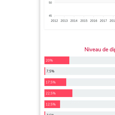
50
45
2012
2013
2014
2015
2016
2017
20
Niveau de d
20%
7,5%
17,5%
22,5%
12,5%