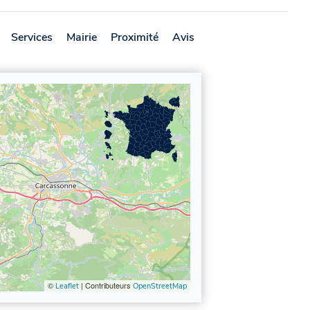
Services
Mairie
Proximité
Avis
©
| Contributeurs
Leaflet
OpenStreetMap