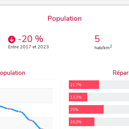
Population
-20 %
5
Entre 2017 et 2023
2
hab/km
population
Répart
21,7%
13,3%
25%
18,3%