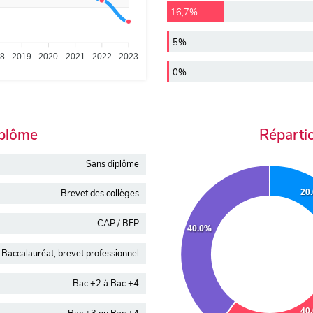
16,7%
5%
18
2019
2020
2021
2022
2023
0%
iplôme
Réparti
Sans diplôme
20
Brevet des collèges
CAP / BEP
40.0%
Baccalauréat, brevet professionnel
Bac +2 à Bac +4
40