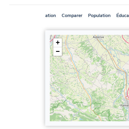
Présentation
Comparer
Population
Éduca
+
−