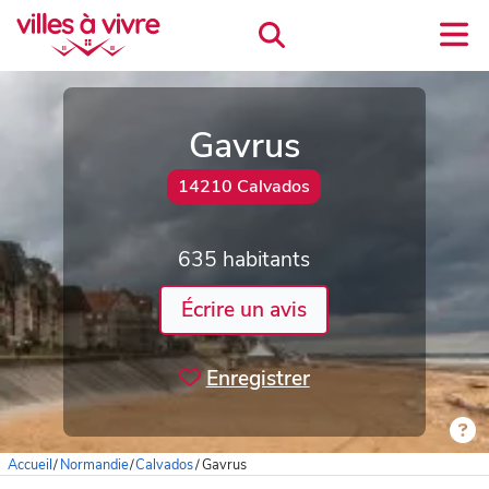
Gavrus
14210 Calvados
635 habitants
Écrire un avis
Enregistrer
Accueil
/
Normandie
/
Calvados
/
Gavrus