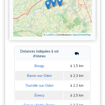
©
| Contributeurs
Leaflet
OpenStreetMap
Distances indiquées à vol
d'oiseau
Bougy
à 1,5 km
Baron-sur-Odon
à 2,3 km
Tourville-sur-Odon
à 2,3 km
Évrecy
à 2,5 km