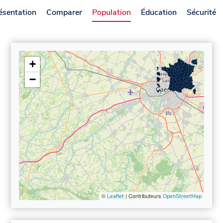
ésentation
Comparer
Population
Éducation
Sécurité
+
−
©
| Contributeurs
Leaflet
OpenStreetMap