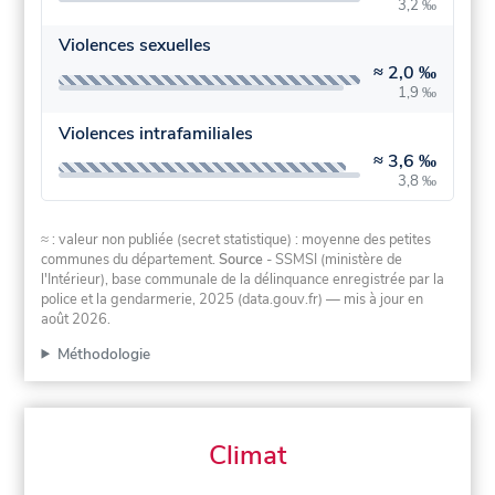
3,2 ‰
Violences sexuelles
≈
2,0 ‰
1,9 ‰
Violences intrafamiliales
≈
3,6 ‰
3,8 ‰
≈ : valeur non publiée (secret statistique) : moyenne des petites
communes du département.
Source
- SSMSI (ministère de
l'Intérieur), base communale de la délinquance enregistrée par la
police et la gendarmerie, 2025 (data.gouv.fr)
— mis à jour en
août 2026
.
Méthodologie
Climat