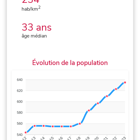
2
hab/km
33 ans
âge médian
Évolution de la population
640
620
600
580
560
540