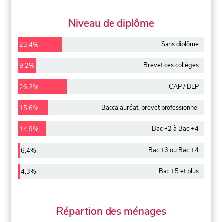
Niveau de diplôme
Sans diplôme
23,4%
Brevet des collèges
9,2%
CAP / BEP
26,2%
Baccalauréat, brevet professionnel
15,6%
Bac +2 à Bac +4
14,9%
Bac +3 ou Bac +4
6,4%
Bac +5 et plus
4,3%
Répartion des ménages