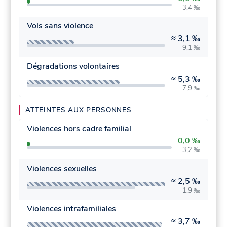
3,4 ‰
Vols sans violence
≈
3,1 ‰
9,1 ‰
Dégradations volontaires
≈
5,3 ‰
7,9 ‰
ATTEINTES AUX PERSONNES
Violences hors cadre familial
0,0 ‰
3,2 ‰
Violences sexuelles
≈
2,5 ‰
1,9 ‰
Violences intrafamiliales
≈
3,7 ‰