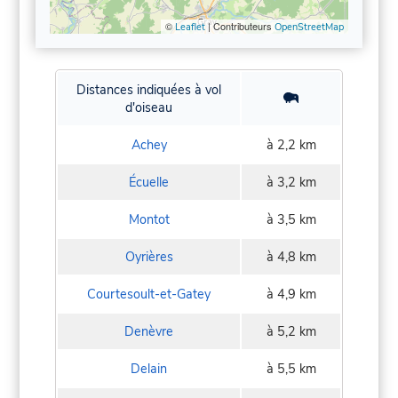
©
| Contributeurs
Leaflet
OpenStreetMap
Distances indiquées à vol
d'oiseau
Achey
à 2,2 km
Écuelle
à 3,2 km
Montot
à 3,5 km
Oyrières
à 4,8 km
Courtesoult-et-Gatey
à 4,9 km
Denèvre
à 5,2 km
Delain
à 5,5 km