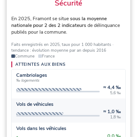
Sécurité
En 2025, Framont se situe
sous la moyenne
nationale pour 2 des 2 indicateurs
de délinquance
publiés pour la commune.
Faits enregistrés en 2025, taux pour 1 000 habitants
·
tendance : évolution moyenne par an depuis 2016
Commune
France
ATTEINTES AUX BIENS
Cambriolages
‰ logements
≈
4,4 ‰
5,6 ‰
Vols de véhicules
≈
1,0 ‰
1,8 ‰
Vols dans les véhicules
0,0 ‰