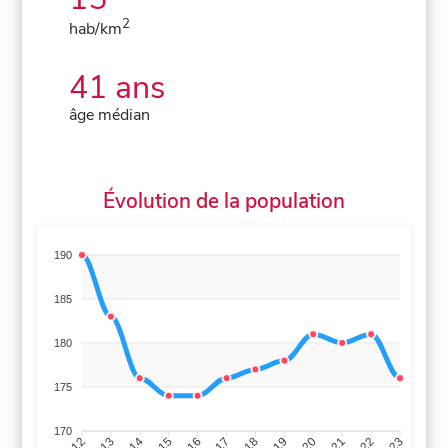
2
hab/km
41 ans
âge médian
Évolution de la population
190
185
180
175
170