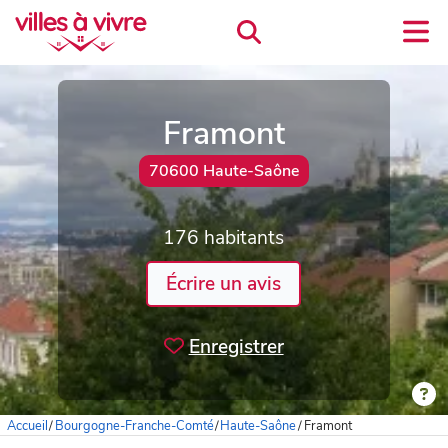
Framont
70600 Haute-Saône
176 habitants
Écrire un avis
Enregistrer
Accueil
/
Bourgogne-Franche-Comté
/
Haute-Saône
/
Framont