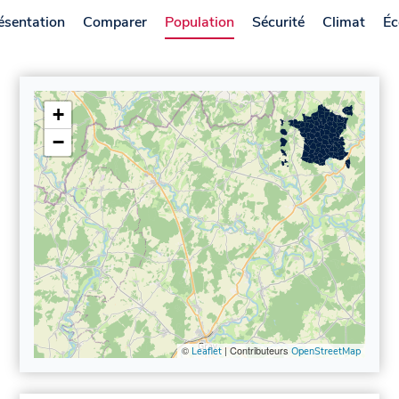
ésentation
Comparer
Population
Sécurité
Climat
Éc
+
−
©
| Contributeurs
Leaflet
OpenStreetMap