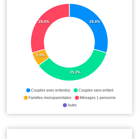
29.4%
29.4%
5.9%
35.3%
Couples avec enfant(s)
Couples sans enfant
Familles monoparentales
Ménages 1 personne
Autre