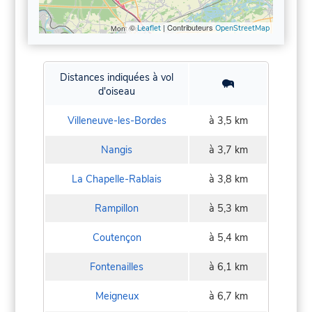
©
| Contributeurs
Leaflet
OpenStreetMap
Distances indiquées à vol
d'oiseau
Villeneuve-les-Bordes
à 3,5 km
Nangis
à 3,7 km
La Chapelle-Rablais
à 3,8 km
Rampillon
à 5,3 km
Coutençon
à 5,4 km
Fontenailles
à 6,1 km
Meigneux
à 6,7 km