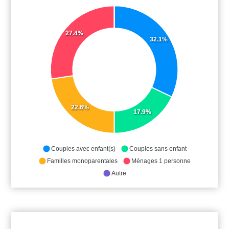
27.4%
32.1%
22.6%
17.9%
Couples avec enfant(s)
Couples sans enfant
Familles monoparentales
Ménages 1 personne
Autre