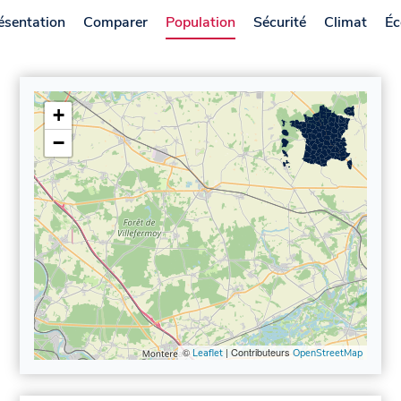
ésentation
Comparer
Population
Sécurité
Climat
Éc
+
−
©
| Contributeurs
Leaflet
OpenStreetMap