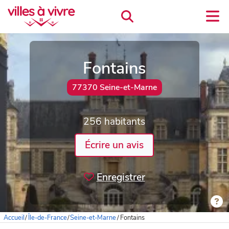
Fontains
77370 Seine-et-Marne
256 habitants
Écrire un avis
Enregistrer
Accueil
/
Île-de-France
/
Seine-et-Marne
/
Fontains