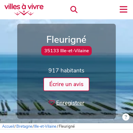
Fleurigné
35133 Ille-et-Vilaine
917 habitants
Écrire un avis
Enregistrer
Accueil
/
Bretagne
/
Ille-et-Vilaine
/
Fleurigné