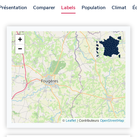
Présentation
Comparer
Labels
Population
Climat
É
+
−
©
| Contributeurs
Leaflet
OpenStreetMap