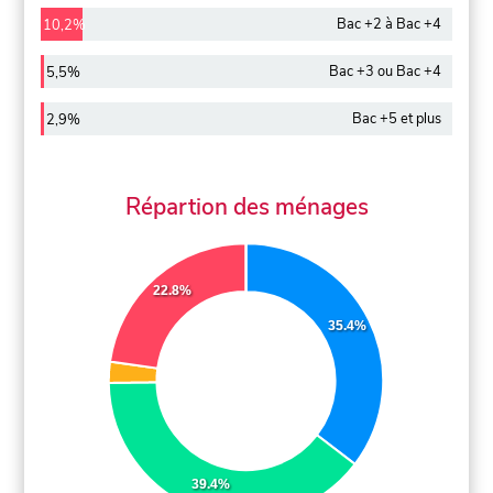
Bac +2 à Bac +4
10,2%
Bac +3 ou Bac +4
5,5%
Bac +5 et plus
2,9%
Répartion des ménages
22.8%
35.4%
39.4%