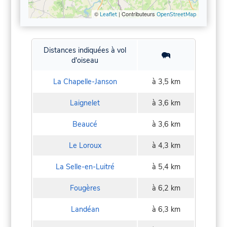
©
| Contributeurs
Leaflet
OpenStreetMap
Distances indiquées à vol
d'oiseau
La Chapelle-Janson
à 3,5 km
Laignelet
à 3,6 km
Beaucé
à 3,6 km
Le Loroux
à 4,3 km
La Selle-en-Luitré
à 5,4 km
Fougères
à 6,2 km
Landéan
à 6,3 km