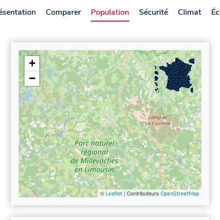
ésentation
Comparer
Population
Sécurité
Climat
Éc
+
−
©
| Contributeurs
Leaflet
OpenStreetMap