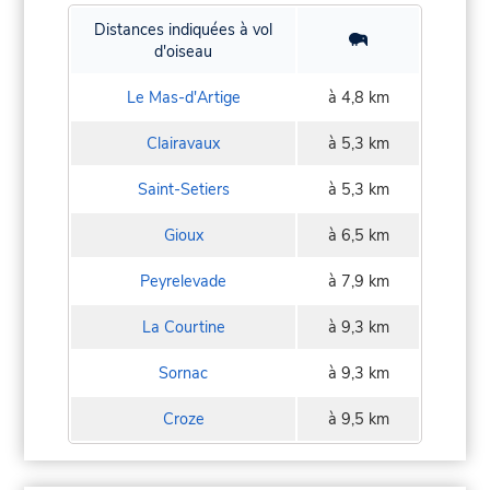
Distances indiquées à vol
d'oiseau
Le Mas-d'Artige
à 4,8 km
Clairavaux
à 5,3 km
Saint-Setiers
à 5,3 km
Gioux
à 6,5 km
Peyrelevade
à 7,9 km
La Courtine
à 9,3 km
Sornac
à 9,3 km
Croze
à 9,5 km