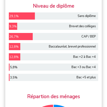
Niveau de diplôme
Sans diplôme
29,1%
Brevet des collèges
9,3%
CAP / BEP
26,7%
Baccalauréat, brevet professionnel
12,8%
Bac +2 à Bac +4
12,8%
Bac +3 ou Bac +4
5,8%
Bac +5 et plus
3,5%
Répartion des ménages