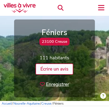
Féniers
23100 Creuse
111 habitants
Écrire un avis
Enregistrer
Accueil
/
Nouvelle-Aquitaine
/
Creuse
/
Féniers