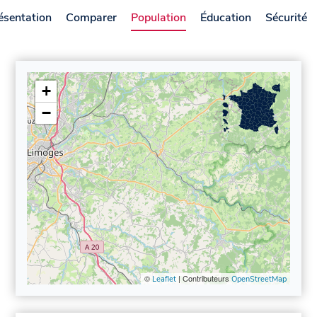
ésentation
Comparer
Population
Éducation
Sécurité
+
−
©
| Contributeurs
Leaflet
OpenStreetMap