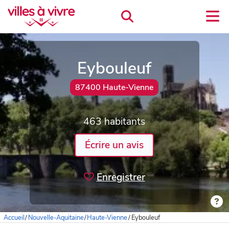
Eybouleuf
87400 Haute-Vienne
463 habitants
Écrire un avis
Enregistrer
Accueil
/
Nouvelle-Aquitaine
/
Haute-Vienne
/
Eybouleuf