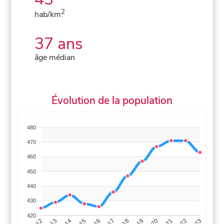
2
hab/km
37 ans
âge médian
Évolution de la population
480
470
460
450
440
430
420