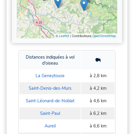
©
| Contributeurs
Leaflet
OpenStreetMap
Distances indiquées à vol
d'oiseau
La Geneytouse
à 2,8 km
Saint-Denis-des-Murs
à 4,2 km
Saint-Léonard-de-Noblat
à 4,6 km
Saint-Paul
à 6,2 km
Aureil
à 6,6 km