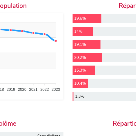
population
Répart
19,6%
14%
19,1%
20,2%
15,3%
10,4%
18
2019
2020
2021
2022
2023
1,3%
iplôme
Réparti