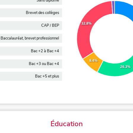
Sans diplôme
Brevet des collèges
32.8%
CAP / BEP
Baccalauréat, brevet professionnel
Bac +2 à Bac +4
8.4%
Bac +3 ou Bac +4
26.3%
Bac +5 et plus
Éducation