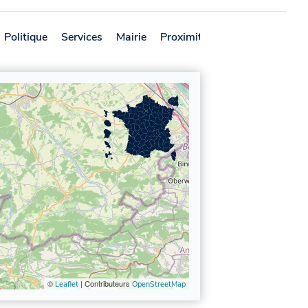
Politique
Services
Mairie
Proximité
Avis
©
| Contributeurs
Leaflet
OpenStreetMap