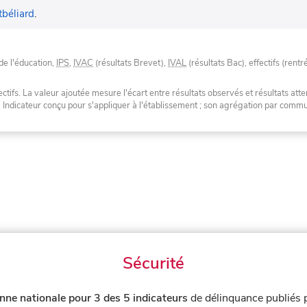
béliard
.
de l'éducation,
IPS
,
IVAC
(résultats Brevet),
IVAL
(résultats Bac), effectifs (rentr
tifs. La valeur ajoutée mesure l'écart entre résultats observés et résultats atte
. Indicateur conçu pour s'appliquer à l'établissement ; son agrégation par com
Sécurité
nne nationale pour 3 des 5 indicateurs
de délinquance publiés