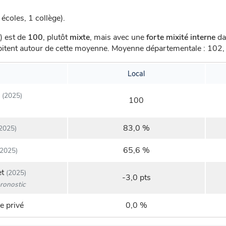
écoles, 1 collège).
) est de
100
,
plutôt
mixte
, mais avec une
forte mixité interne
dan
abitent autour de cette moyenne.
Moyenne départementale : 102, 
Local
(2025)
100
83,0 %
2025)
65,6 %
2025)
et
(2025)
-3,0 pts
ronostic
e privé
0,0 %