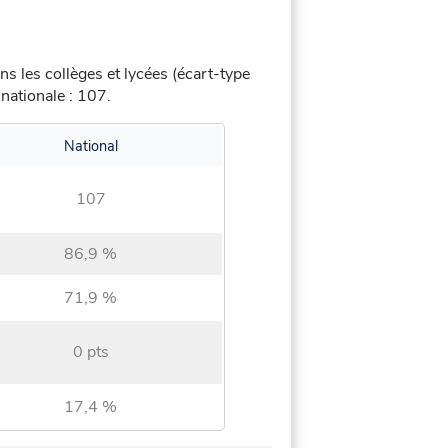
s les collèges et lycées (écart-type
nationale : 107.
National
107
86,9 %
71,9 %
0 pts
17,4 %