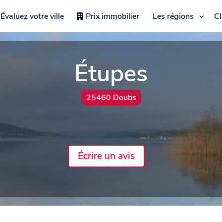
Évaluez votre ville
Prix immobilier
Les régions
C
Étupes
25460 Doubs
Écrire un avis