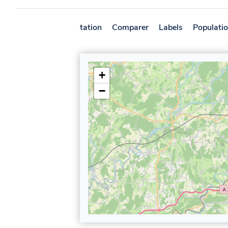
Présentation
Comparer
Labels
Populati
+
−