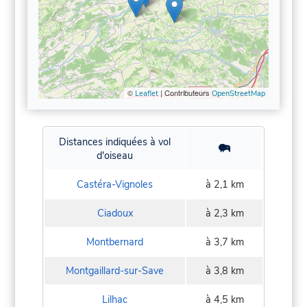
©
| Contributeurs
Leaflet
OpenStreetMap
Distances indiquées à vol
d'oiseau
Castéra-Vignoles
à 2,1 km
Ciadoux
à 2,3 km
Montbernard
à 3,7 km
Montgaillard-sur-Save
à 3,8 km
Lilhac
à 4,5 km