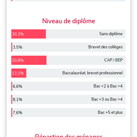
Niveau de diplôme
Sans diplôme
30,3%
Brevet des collèges
3,5%
CAP / BEP
30,8%
Baccalauréat, brevet professionnel
13,1%
Bac +2 à Bac +4
6,6%
Bac +3 ou Bac +4
8,1%
Bac +5 et plus
7,6%
Répartion des ménages