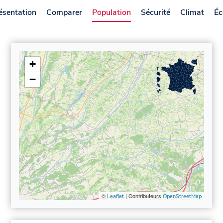
ésentation
Comparer
Population
Sécurité
Climat
Éc
+
−
©
| Contributeurs
Leaflet
OpenStreetMap