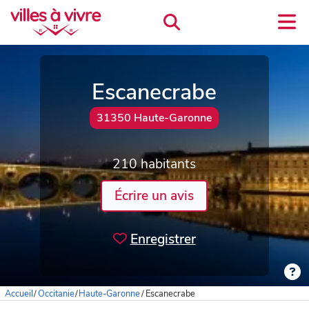
Escanecrabe
31350 Haute-Garonne
210 habitants
Écrire un avis
Enregistrer
Accueil
/
Occitanie
/
Haute-Garonne
/
Escanecrabe