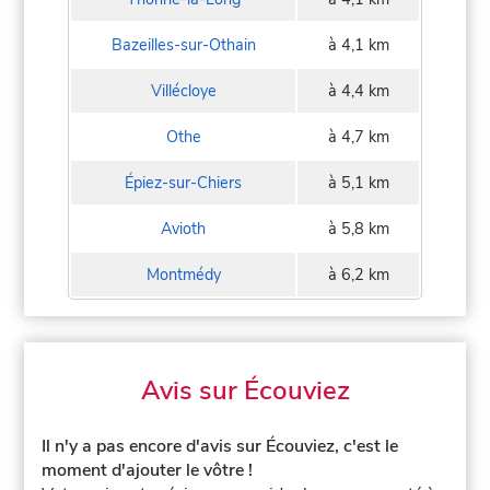
Bazeilles-sur-Othain
à 4,1 km
Villécloye
à 4,4 km
Othe
à 4,7 km
Épiez-sur-Chiers
à 5,1 km
Avioth
à 5,8 km
Montmédy
à 6,2 km
Avis sur Écouviez
Il n'y a pas encore d'avis sur Écouviez, c'est le
moment d'ajouter le vôtre !