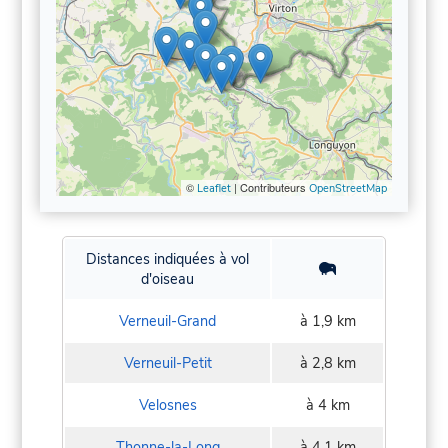
©
| Contributeurs
Leaflet
OpenStreetMap
Distances indiquées à vol
d'oiseau
Verneuil-Grand
à 1,9 km
Verneuil-Petit
à 2,8 km
Velosnes
à 4 km
Thonne-la-Long
à 4,1 km