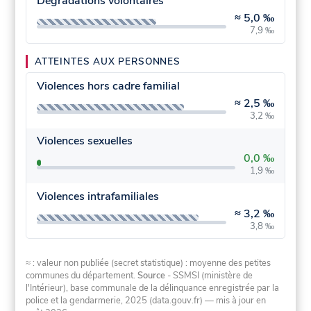
Dégradations volontaires
≈
5,0 ‰
7,9 ‰
ATTEINTES AUX PERSONNES
Violences hors cadre familial
≈
2,5 ‰
3,2 ‰
Violences sexuelles
0,0 ‰
1,9 ‰
Violences intrafamiliales
≈
3,2 ‰
3,8 ‰
≈ : valeur non publiée (secret statistique) : moyenne des petites
communes du département.
Source
- SSMSI (ministère de
l'Intérieur), base communale de la délinquance enregistrée par la
police et la gendarmerie, 2025 (data.gouv.fr)
— mis à jour en