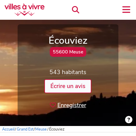
Écouviez
55600 Meuse
543 habitants
Écrire un avis
Enregistrer
Accueil
/
Grand Est
/
Meuse
/
Écouviez