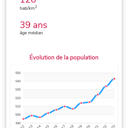
2
hab/km
39 ans
âge médian
Évolution de la population
550
540
530
520
510
500
490