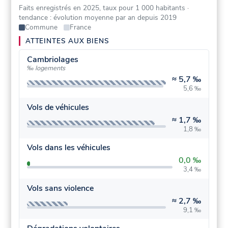
Faits enregistrés en 2025, taux pour 1 000 habitants
·
tendance : évolution moyenne par an depuis 2019
Commune
France
ATTEINTES AUX BIENS
Cambriolages
‰ logements
≈
5,7 ‰
5,6 ‰
Vols de véhicules
≈
1,7 ‰
1,8 ‰
Vols dans les véhicules
0,0 ‰
3,4 ‰
Vols sans violence
≈
2,7 ‰
9,1 ‰