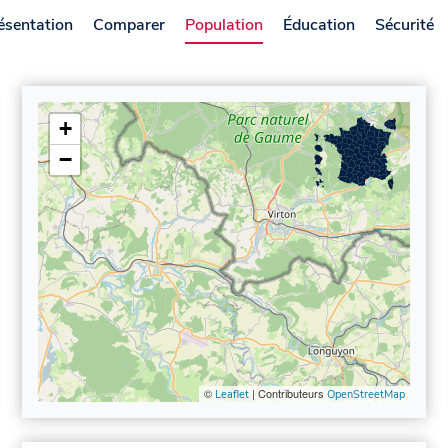
ésentation
Comparer
Population
Éducation
Sécurité
+
−
©
| Contributeurs
Leaflet
OpenStreetMap