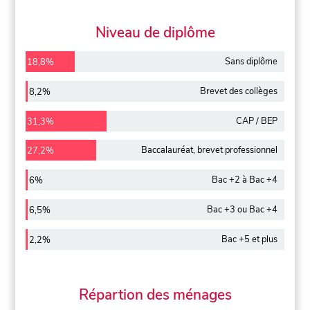
Niveau de diplôme
Sans diplôme
18,8%
Brevet des collèges
8,2%
CAP / BEP
31,3%
Baccalauréat, brevet professionnel
27,2%
Bac +2 à Bac +4
6%
Bac +3 ou Bac +4
6,5%
Bac +5 et plus
2,2%
Répartion des ménages