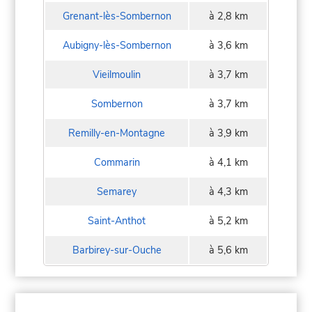
Grenant-lès-Sombernon
à 2,8 km
Aubigny-lès-Sombernon
à 3,6 km
Vieilmoulin
à 3,7 km
Sombernon
à 3,7 km
Remilly-en-Montagne
à 3,9 km
Commarin
à 4,1 km
Semarey
à 4,3 km
Saint-Anthot
à 5,2 km
Barbirey-sur-Ouche
à 5,6 km