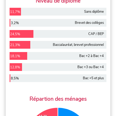
Niveau de diplôme
Sans diplôme
11,7%
Brevet des collèges
3,2%
CAP / BEP
24,5%
Baccalauréat, brevet professionnel
21,3%
Bac +2 à Bac +4
18,1%
Bac +3 ou Bac +4
12,8%
Bac +5 et plus
8,5%
Répartion des ménages