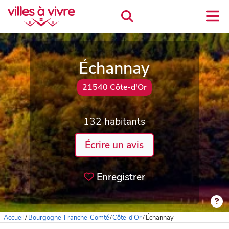
Échannay
21540 Côte-d'Or
132 habitants
Écrire un avis
Enregistrer
Accueil
/
Bourgogne-Franche-Comté
/
Côte-d'Or
/
Échannay