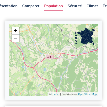
ésentation
Comparer
Population
Sécurité
Climat
Éc
+
−
©
| Contributeurs
Leaflet
OpenStreetMap