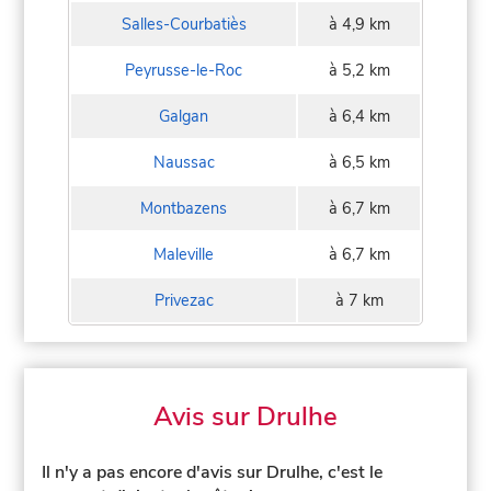
Salles-Courbatiès
à 4,9 km
Peyrusse-le-Roc
à 5,2 km
Galgan
à 6,4 km
Naussac
à 6,5 km
Montbazens
à 6,7 km
Maleville
à 6,7 km
Privezac
à 7 km
Avis sur Drulhe
Il n'y a pas encore d'avis sur Drulhe, c'est le