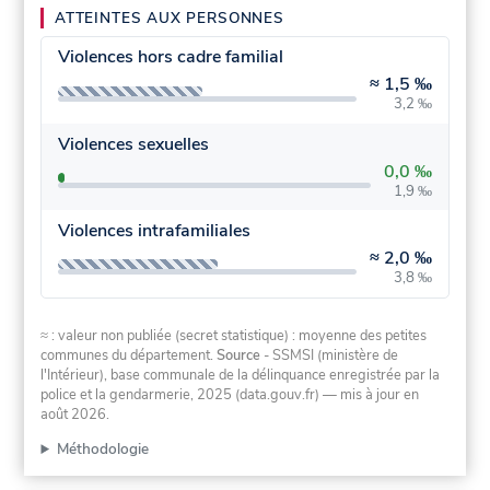
ATTEINTES AUX PERSONNES
Violences hors cadre familial
≈
1,5 ‰
3,2 ‰
Violences sexuelles
0,0 ‰
1,9 ‰
Violences intrafamiliales
≈
2,0 ‰
3,8 ‰
≈ : valeur non publiée (secret statistique) : moyenne des petites
communes du département.
Source
- SSMSI (ministère de
l'Intérieur), base communale de la délinquance enregistrée par la
police et la gendarmerie, 2025 (data.gouv.fr)
— mis à jour en
août 2026
.
Méthodologie