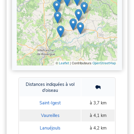
©
| Contributeurs
Leaflet
OpenStreetMap
Distances indiquées à vol
d'oiseau
Saint-Igest
à 3,7 km
Vaureilles
à 4,1 km
Lanuéjouls
à 4,2 km