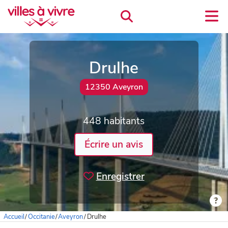
Drulhe
12350 Aveyron
448 habitants
Écrire un avis
Enregistrer
Accueil
/
Occitanie
/
Aveyron
/
Drulhe