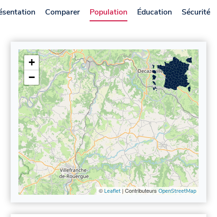
ésentation
Comparer
Population
Éducation
Sécurité
+
−
©
| Contributeurs
Leaflet
OpenStreetMap