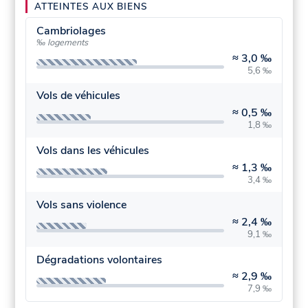
ATTEINTES AUX BIENS
Cambriolages
‰ logements
≈
3,0 ‰
5,6 ‰
Vols de véhicules
≈
0,5 ‰
1,8 ‰
Vols dans les véhicules
≈
1,3 ‰
3,4 ‰
Vols sans violence
≈
2,4 ‰
9,1 ‰
Dégradations volontaires
≈
2,9 ‰
7,9 ‰