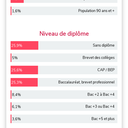
Population 90 ans et +
1,6%
Niveau de diplôme
Sans diplôme
25,9%
Brevet des collèges
5%
CAP / BEP
25,6%
Baccalauréat, brevet professionnel
25,3%
Bac +2 à Bac +4
8,4%
Bac +3 ou Bac +4
6,1%
Bac +5 et plus
3,6%