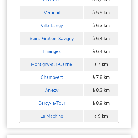
Verneuil
à 5,9 km
Ville-Langy
à 6,3 km
Saint-Gratien-Savigny
à 6,4 km
Thianges
à 6,4 km
Montigny-sur-Canne
à 7 km
Champvert
à 7,8 km
Anlezy
à 8,3 km
Cercy-la-Tour
à 8,9 km
La Machine
à 9 km