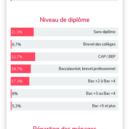
Niveau de diplôme
Sans diplôme
21,3%
Brevet des collèges
6,7%
CAP / BEP
22,7%
Baccalauréat, brevet professionnel
18,7%
Bac +2 à Bac +4
17,3%
Bac +3 ou Bac +4
8%
Bac +5 et plus
5,3%
Répartion des ménages