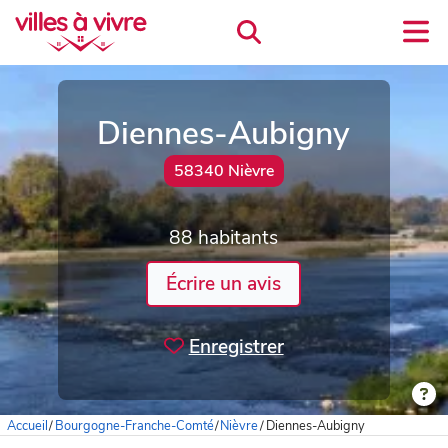
Diennes-Aubigny
58340 Nièvre
88 habitants
Écrire un avis
Enregistrer
Accueil
/
Bourgogne-Franche-Comté
/
Nièvre
/
Diennes-Aubigny