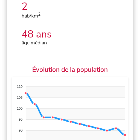
2
2
hab/km
48 ans
âge médian
Évolution de la population
110
105
100
95
90