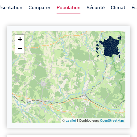
ésentation
Comparer
Population
Sécurité
Climat
Éc
+
−
©
| Contributeurs
Leaflet
OpenStreetMap