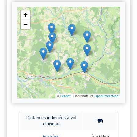
+
−
©
| Contributeurs
Leaflet
OpenStreetMap
Distances indiquées à vol
d'oiseau
Fertrève
à 5,6 km