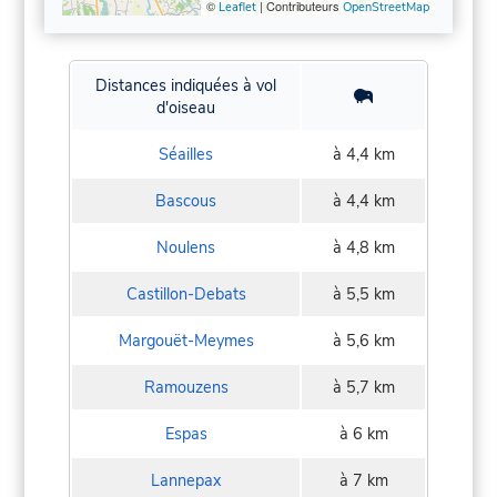
©
| Contributeurs
Leaflet
OpenStreetMap
Distances indiquées à vol
d'oiseau
Séailles
à 4,4 km
Bascous
à 4,4 km
Noulens
à 4,8 km
Castillon-Debats
à 5,5 km
Margouët-Meymes
à 5,6 km
Ramouzens
à 5,7 km
Espas
à 6 km
Lannepax
à 7 km