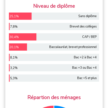
Niveau de diplôme
Sans diplôme
25,1%
Brevet des collèges
7,8%
CAP / BEP
30,4%
Baccalauréat, brevet professionnel
20,1%
Bac +2 à Bac +4
8,1%
Bac +3 ou Bac +4
3,2%
Bac +5 et plus
5,3%
Répartion des ménages