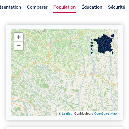
ésentation
Comparer
Population
Éducation
Sécurité
+
−
©
| Contributeurs
Leaflet
OpenStreetMap