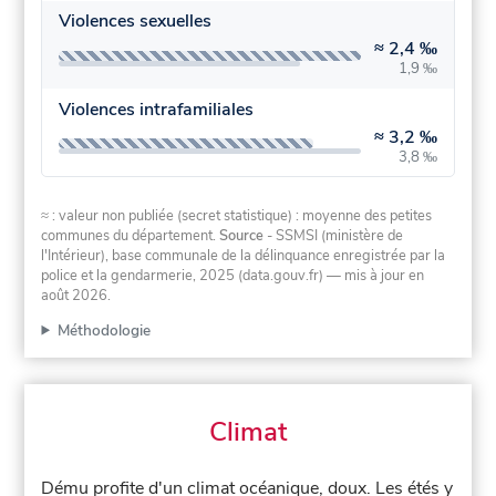
Violences sexuelles
≈
2,4 ‰
1,9 ‰
Violences intrafamiliales
≈
3,2 ‰
3,8 ‰
≈ : valeur non publiée (secret statistique) : moyenne des petites
communes du département.
Source
- SSMSI (ministère de
l'Intérieur), base communale de la délinquance enregistrée par la
police et la gendarmerie, 2025 (data.gouv.fr)
— mis à jour en
août 2026
.
Méthodologie
Climat
Dému profite d'un climat océanique, doux. Les étés y