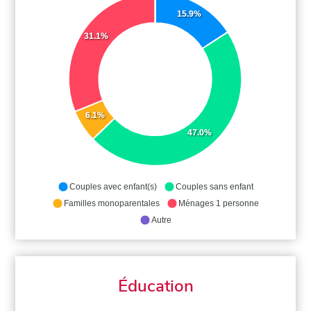
15.9%
31.1%
6.1%
47.0%
Couples avec enfant(s)
Couples sans enfant
Familles monoparentales
Ménages 1 personne
Autre
Éducation