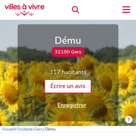
Dému
32190 Gers
317 habitants
Écrire un avis
Enregistrer
Accueil
/
Occitanie
/
Gers
/
Dému