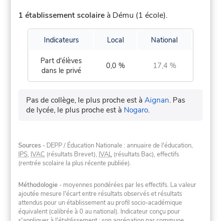
1 établissement scolaire
à Dému (1 école).
Indicateurs
Local
National
Part d'élèves
0,0 %
17,4 %
dans le privé
Pas de collège, le plus proche est à
Aignan
.
Pas
de lycée, le plus proche est à
Nogaro
.
Sources
- DEPP / Éducation Nationale : annuaire de l'éducation,
IPS
,
IVAC
(résultats Brevet),
IVAL
(résultats Bac), effectifs
(rentrée scolaire la plus récente publiée).
Méthodologie
- moyennes pondérées par les effectifs. La valeur
ajoutée mesure l'écart entre résultats observés et résultats
attendus pour un établissement au profil socio-académique
équivalent (calibrée à 0 au national). Indicateur conçu pour
s'appliquer à l'établissement ; son agrégation par commune