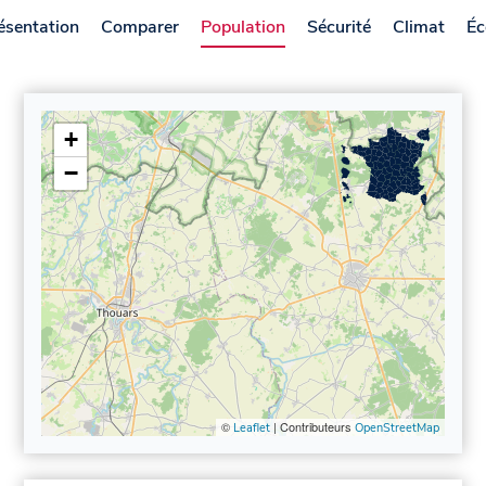
ésentation
Comparer
Population
Sécurité
Climat
Éc
+
−
©
| Contributeurs
Leaflet
OpenStreetMap