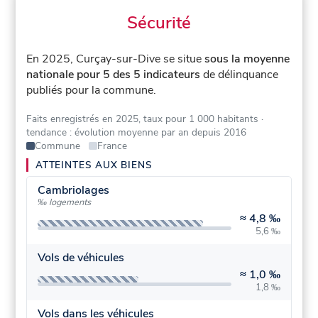
Sécurité
En 2025, Curçay-sur-Dive se situe
sous la moyenne
nationale pour 5 des 5 indicateurs
de délinquance
publiés pour la commune.
Faits enregistrés en 2025, taux pour 1 000 habitants
·
tendance : évolution moyenne par an depuis 2016
Commune
France
ATTEINTES AUX BIENS
Cambriolages
‰ logements
≈
4,8 ‰
5,6 ‰
Vols de véhicules
≈
1,0 ‰
1,8 ‰
Vols dans les véhicules