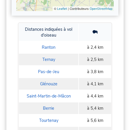
©
| Contributeurs
Leaflet
OpenStreetMap
Distances indiquées à vol
d'oiseau
Ranton
à 2,4 km
Ternay
à 2,5 km
Pas-de-Jeu
à 3,8 km
Glénouze
à 4,1 km
Saint-Martin-de-Mâcon
à 4,4 km
Berrie
à 5,4 km
Tourtenay
à 5,6 km