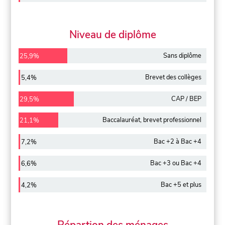
Niveau de diplôme
Sans diplôme
25,9%
Brevet des collèges
5,4%
CAP / BEP
29,5%
Baccalauréat, brevet professionnel
21,1%
Bac +2 à Bac +4
7,2%
Bac +3 ou Bac +4
6,6%
Bac +5 et plus
4,2%
Répartion des ménages