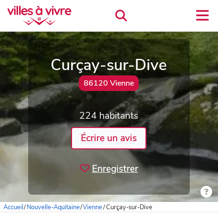
Curçay-sur-Dive
86120 Vienne
224 habitants
Écrire un avis
Enregistrer
Accueil
/
Nouvelle-Aquitaine
/
Vienne
/
Curçay-sur-Dive