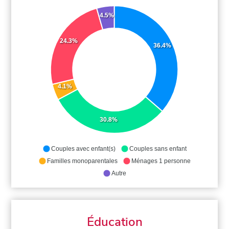
4.5%
24.3%
36.4%
4.1%
30.8%
Couples avec enfant(s)
Couples sans enfant
Familles monoparentales
Ménages 1 personne
Autre
Éducation