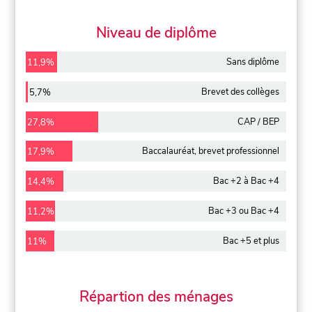
Niveau de diplôme
Sans diplôme
11,9%
Brevet des collèges
5,7%
CAP / BEP
27,8%
Baccalauréat, brevet professionnel
17,9%
Bac +2 à Bac +4
14,4%
Bac +3 ou Bac +4
11,2%
Bac +5 et plus
11%
Répartion des ménages