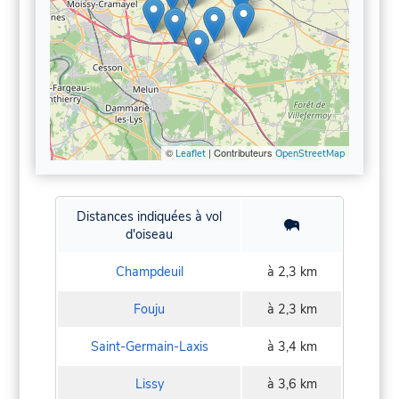
©
| Contributeurs
Leaflet
OpenStreetMap
Distances indiquées à vol
d'oiseau
Champdeuil
à 2,3 km
Fouju
à 2,3 km
Saint-Germain-Laxis
à 3,4 km
Lissy
à 3,6 km