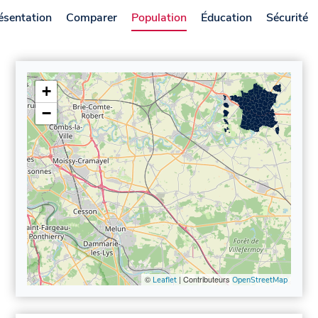
ésentation
Comparer
Population
Éducation
Sécurité
+
−
©
| Contributeurs
Leaflet
OpenStreetMap