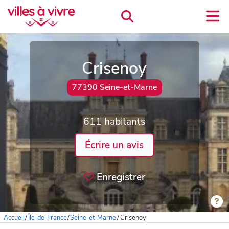
Crisenoy
77390 Seine-et-Marne
611 habitants
Écrire un avis
Enregistrer
Accueil
/
Île-de-France
/
Seine-et-Marne
/
Crisenoy