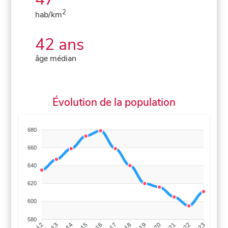
2
hab/km
42 ans
âge médian
Évolution de la population
680
660
640
620
600
580