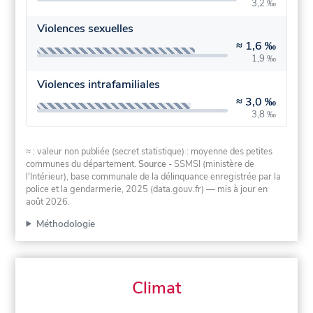
3,2 ‰
Violences sexuelles
≈
1,6 ‰
1,9 ‰
Violences intrafamiliales
≈
3,0 ‰
3,8 ‰
≈ : valeur non publiée (secret statistique) : moyenne des petites
communes du département.
Source
- SSMSI (ministère de
l'Intérieur), base communale de la délinquance enregistrée par la
police et la gendarmerie, 2025 (data.gouv.fr)
— mis à jour en
août 2026
.
Méthodologie
Climat