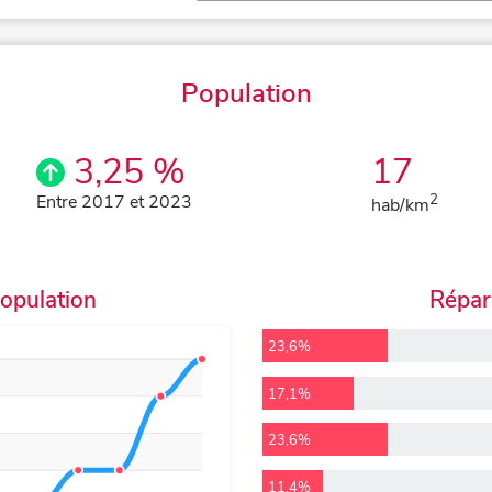
Population
3,25 %
17
Entre 2017 et 2023
2
hab/km
population
Répart
23,6%
17,1%
23,6%
11,4%