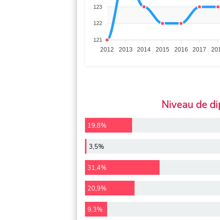
123
122
121
2012
2013
2014
2015
2016
2017
20
Niveau de d
19,8%
3,5%
31,4%
20,9%
9,3%