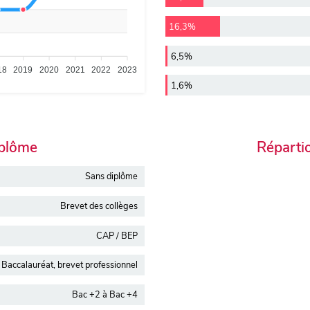
16,3%
6,5%
18
2019
2020
2021
2022
2023
1,6%
iplôme
Réparti
Sans diplôme
Brevet des collèges
CAP / BEP
Baccalauréat, brevet professionnel
Bac +2 à Bac +4