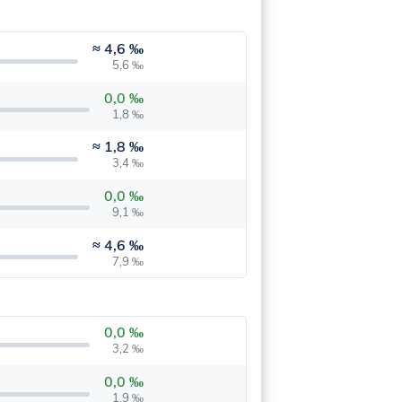
≈
4,6 ‰
5,6 ‰
0,0 ‰
1,8 ‰
≈
1,8 ‰
3,4 ‰
0,0 ‰
9,1 ‰
≈
4,6 ‰
7,9 ‰
0,0 ‰
3,2 ‰
0,0 ‰
1,9 ‰