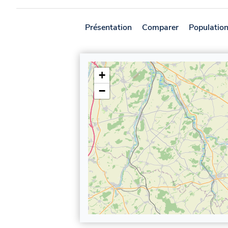
Présentation
Comparer
Populatio
+
−