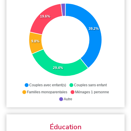
19.6%
39.2%
9.8%
29.4%
Couples avec enfant(s)
Couples sans enfant
Familles monoparentales
Ménages 1 personne
Autre
Éducation