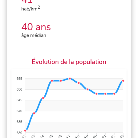
2
hab/km
40 ans
âge médian
Évolution de la population
655
650
645
640
635
630