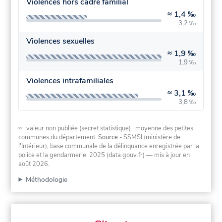
Violences hors cadre familial
≈
1,4 ‰
3,2 ‰
Violences sexuelles
≈
1,9 ‰
1,9 ‰
Violences intrafamiliales
≈
3,1 ‰
3,8 ‰
≈ : valeur non publiée (secret statistique) : moyenne des petites
communes du département.
Source
- SSMSI (ministère de
l'Intérieur), base communale de la délinquance enregistrée par la
police et la gendarmerie, 2025 (data.gouv.fr)
— mis à jour en
août 2026
.
Méthodologie