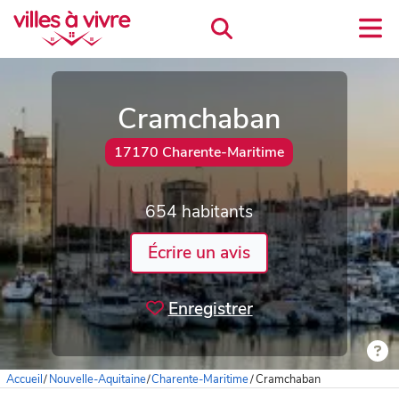
Cramchaban
17170 Charente-Maritime
654 habitants
Écrire un avis
Enregistrer
Accueil
/
Nouvelle-Aquitaine
/
Charente-Maritime
/
Cramchaban