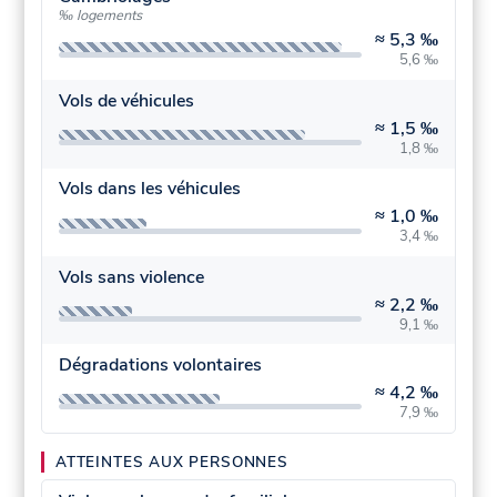
‰ logements
≈
5,3 ‰
5,6 ‰
Vols de véhicules
≈
1,5 ‰
1,8 ‰
Vols dans les véhicules
≈
1,0 ‰
3,4 ‰
Vols sans violence
≈
2,2 ‰
9,1 ‰
Dégradations volontaires
≈
4,2 ‰
7,9 ‰
ATTEINTES AUX PERSONNES