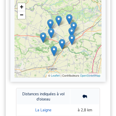
+
−
©
| Contributeurs
Leaflet
OpenStreetMap
Distances indiquées à vol
d'oiseau
La Laigne
à 2,8 km