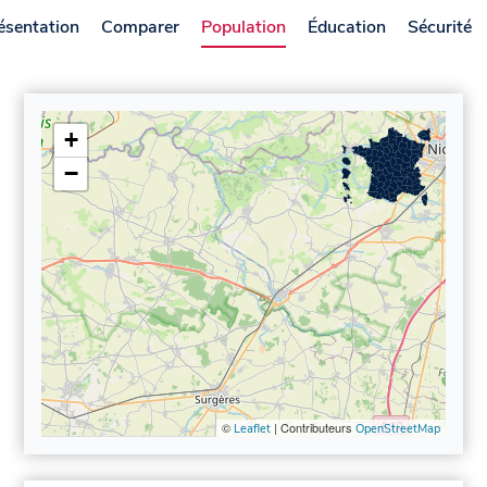
ésentation
Comparer
Population
Éducation
Sécurité
+
−
©
| Contributeurs
Leaflet
OpenStreetMap