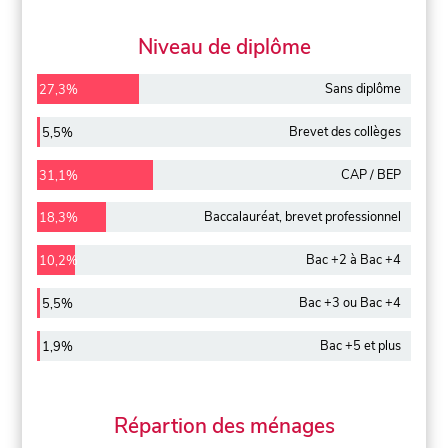
Niveau de diplôme
Sans diplôme
27,3%
Brevet des collèges
5,5%
CAP / BEP
31,1%
Baccalauréat, brevet professionnel
18,3%
Bac +2 à Bac +4
10,2%
Bac +3 ou Bac +4
5,5%
Bac +5 et plus
1,9%
Répartion des ménages