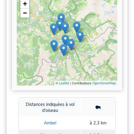
+
−
©
| Contributeurs
Leaflet
OpenStreetMap
Distances indiquées à vol
d'oiseau
Ambel
à 2,3 km