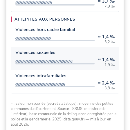
≈
3,7 ‰
7,9 ‰
ATTEINTES AUX PERSONNES
Violences hors cadre familial
≈
1,4 ‰
3,2 ‰
Violences sexuelles
≈
1,4 ‰
1,9 ‰
Violences intrafamiliales
≈
2,4 ‰
3,8 ‰
≈ : valeur non publiée (secret statistique) : moyenne des petites
communes du département.
Source
- SSMSI (ministère de
l'Intérieur), base communale de la délinquance enregistrée par la
police et la gendarmerie, 2025 (data.gouv.fr)
— mis à jour en
août 2026
.