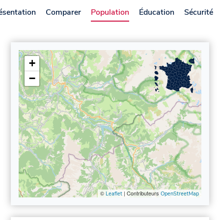
ésentation
Comparer
Population
Éducation
Sécurité
+
−
©
| Contributeurs
Leaflet
OpenStreetMap