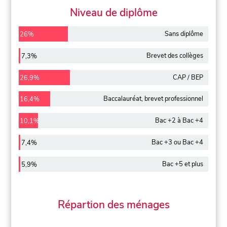
Niveau de diplôme
Sans diplôme
26%
Brevet des collèges
7,3%
CAP / BEP
26,9%
Baccalauréat, brevet professionnel
16,4%
Bac +2 à Bac +4
10,1%
Bac +3 ou Bac +4
7,4%
Bac +5 et plus
5,9%
Répartion des ménages