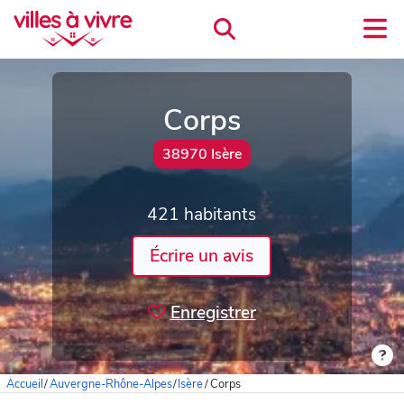
Corps
38970 Isère
421 habitants
Écrire un avis
Enregistrer
Accueil
/
Auvergne-Rhône-Alpes
/
Isère
/
Corps