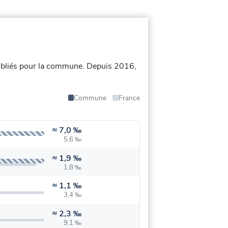
ubliés pour la commune.
Depuis 2016,
Commune
France
≈
7,0 ‰
5,6 ‰
≈
1,9 ‰
1,8 ‰
≈
1,1 ‰
3,4 ‰
≈
2,3 ‰
9,1 ‰