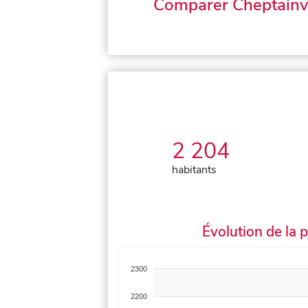
Comparer Cheptainvi
2 204
habitants
Évolution de la 
2300
2200