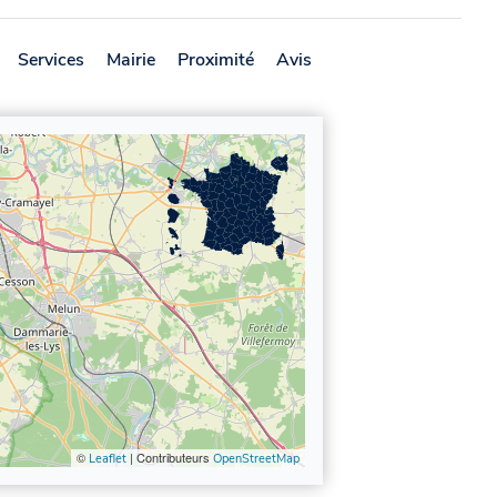
Services
Mairie
Proximité
Avis
©
| Contributeurs
Leaflet
OpenStreetMap