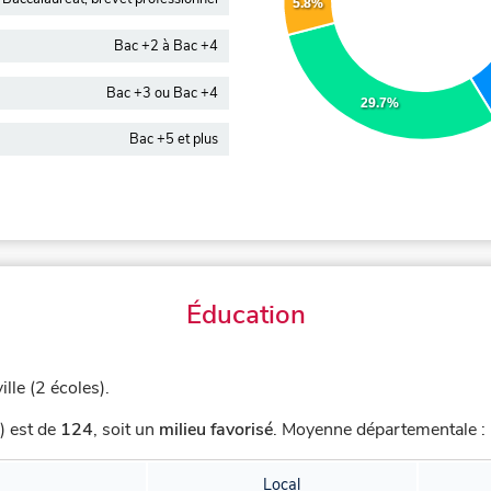
5.8%
Bac +2 à Bac +4
Bac +3 ou Bac +4
29.7%
Bac +5 et plus
Éducation
lle (2 écoles).
) est de
124
,
soit un
milieu favorisé
.
Moyenne départementale : 
Local