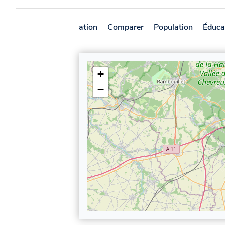
Présentation
Comparer
Population
Éduca
+
−