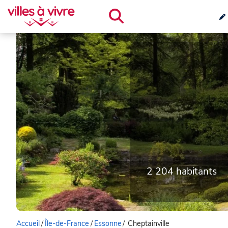
2 204 habitants
Accueil
/
Île-de-France
/
Essonne
/
Cheptainville