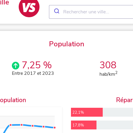
lle
Population
7,25 %
308
Entre 2017 et 2023
2
hab/km
population
Répart
22,1%
17,8%