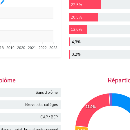
22,5%
20,5%
12,6%
4,3%
18
2019
2020
2021
2022
2023
0,2%
iplôme
Réparti
Sans diplôme
Brevet des collèges
21.9%
CAP / BEP
Baccalauréat, brevet professionnel