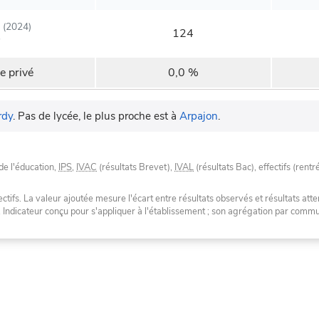
(2024)
124
e privé
0,0 %
rdy
.
Pas de lycée, le plus proche est à
Arpajon
.
de l'éducation,
IPS
,
IVAC
(résultats Brevet),
IVAL
(résultats Bac), effectifs (rentr
tifs. La valeur ajoutée mesure l'écart entre résultats observés et résultats atte
. Indicateur conçu pour s'appliquer à l'établissement ; son agrégation par com