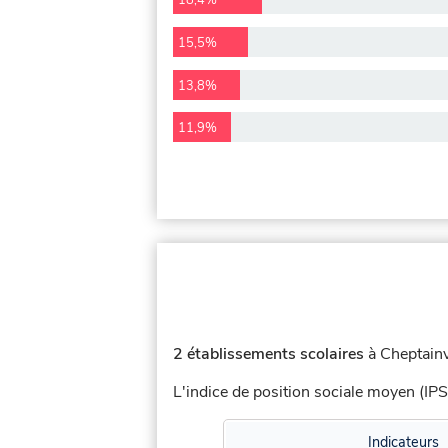
18,4%
15,5%
13,8%
11,9%
2 établissements scolaires
à Cheptainvi
L'indice de position sociale moyen (IPS
Indicateurs