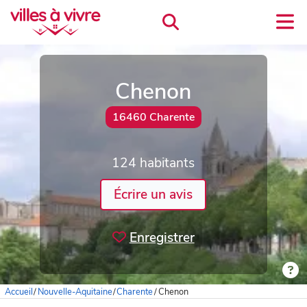
Chenon
16460 Charente
124 habitants
Écrire un avis
Enregistrer
Accueil
/
Nouvelle-Aquitaine
/
Charente
/
Chenon