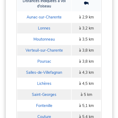
Distances indiquées à vol
d'oiseau
Aunac-sur-Charente
à 2,9 km
Lonnes
à 3,2 km
Moutonneau
à 3,5 km
Verteuil-sur-Charente
à 3,8 km
Poursac
à 3,8 km
Salles-de-Villefagnan
à 4,3 km
Lichères
à 4,5 km
Saint-Georges
à 5 km
Fontenille
à 5,1 km
Couture
à 5,4 km