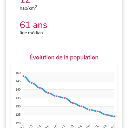
2
hab/km
61 ans
âge médian
Évolution de la population
150
145
140
135
130
125
120