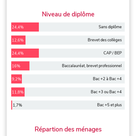
Niveau de diplôme
Sans diplôme
24,4%
Brevet des collèges
12,6%
CAP / BEP
24,4%
Baccalauréat, brevet professionnel
16%
Bac +2 à Bac +4
9,2%
Bac +3 ou Bac +4
11,8%
Bac +5 et plus
1,7%
Répartion des ménages