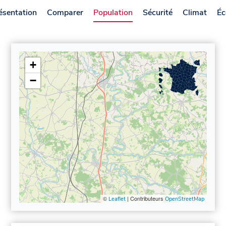
ésentation
Comparer
Population
Sécurité
Climat
Éc
+
−
©
| Contributeurs
Leaflet
OpenStreetMap